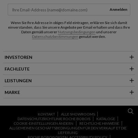
Anmelden
Wenn Sie Ihre Adresse in obiges Feld eintragen, erklären Sie sich damit
einverstanden, dass Sie unsere Angebote per Email erhalten und dass Ihre
Daten gemäß unserer
Nutzungsbedingungen
und unserer
Datenschutzbestimmungen
genutzt werden.
INVESTOREN
FACHLEUTE
LEISTUNGEN
MARKE
KONTAKT
ALLE SHOWROOMS
DATENSCHUTZRICHTLINIE ROCHE BOBOIS
KATALOGE
COOKIE-EINSTELLUNGEN ÄNDERN
RECHTLICHE HINWEISE
ALLGEMEINEN GESCHÄFTSBEDINGUNGEN FÜR DEN VERKAUF ET DIE
LIEFERUNG
ROCHE BOBOIS DIGITAL ACCESSIBILITY POLICY