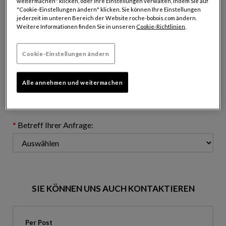
weitermachen" klicken, oder Ihre Einstellungen verwalten, indem Sie auf
"Cookie-Einstellungen ändern" klicken. Sie können Ihre Einstellungen
jederzeit im unteren Bereich der Website roche-bobois.com ändern.
Weitere Informationen finden Sie in unseren
Cookie-Richtlinien
.
E-Mail-Adresse: (name@domain.com)
Cookie-Einstellungen ändern
Telefonnummer: (fakultativ)
Alle annehmen und weitermachen
Betreff Ihrer Anfrage:
SIE KÖNNEN UNS AUCH KONTAKTIEREN
Per Post