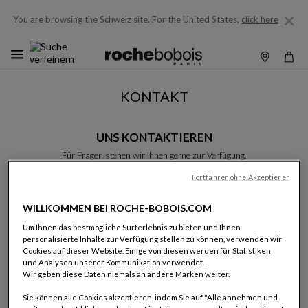
You are browsing the Schweiz site.
For the United States,
click here
KONTAKT
UNS KONTAKTIEREN
Für Fragen stehen wir Ihnen gerne zur Verfügung.
Bitte füllen Sie das Formular aus, wir werden Ihnen schnellstmöglich
antworten.
Fortfahren ohne Akzeptieren
Sofern nicht anders vermerkt, sind alle Felder Pflichtfelder.
WILLKOMMEN BEI ROCHE-BOBOIS.COM
Um Ihnen das bestmögliche Surferlebnis zu bieten und Ihnen
Name:
personalisierte Inhalte zur Verfügung stellen zu können, verwenden wir
Cookies auf dieser Website. Einige von diesen werden für Statistiken
und Analysen unserer Kommunikation verwendet.
Wir geben diese Daten niemals an andere Marken weiter.
Vorname:
Sie können alle Cookies akzeptieren, indem Sie auf "Alle annehmen und