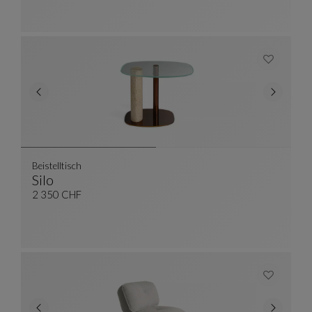
Beistelltisch
Silo
Beistelltisch
Siehe Vollständige Beschreibung
2 350 CHF