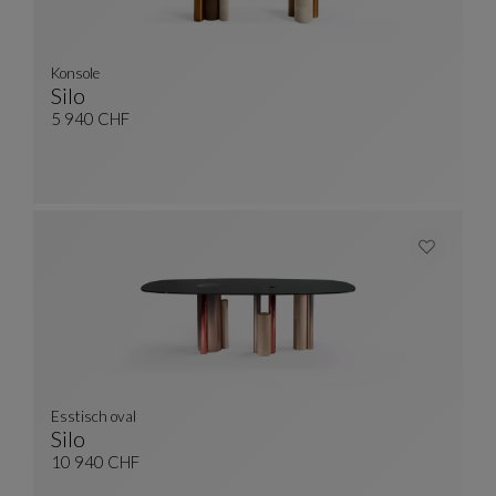
Konsole
Silo
Konsole
Siehe Vollständige Beschreibung
5 940 CHF
Esstisch oval
Silo
Esstisch Oval
Siehe Vollständige Beschreibung
10 940 CHF