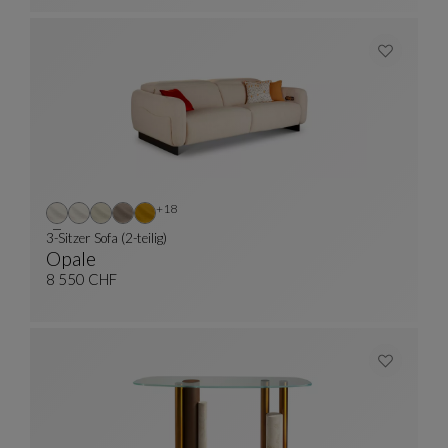
Weitere Farben : 18 verfügbare farben
+18
3-Sitzer Sofa (2-teilig)
Opale
3-Sitzer Sofa (2-Teilig)
Siehe Vollständige Beschreibung
8 550 CHF