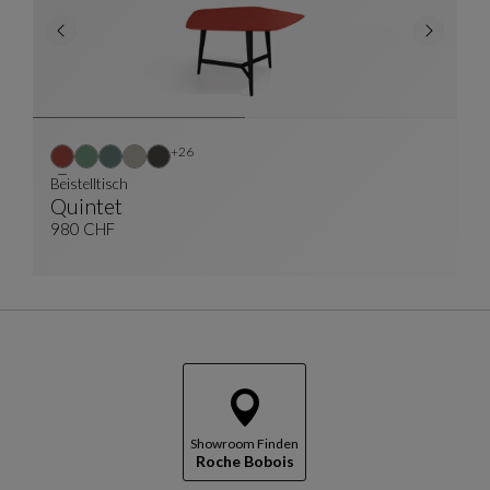
Weitere Farben : 26 verfügbare farben
+26
Beistelltisch
Quintet
Beistelltisch
Siehe Vollständige Beschreibung
980 CHF
Showroom Finden
Roche Bobois