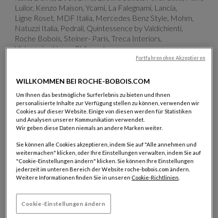
Luilor, Kenzo Maison, Ycami, La Falegnami, Lancia,
Ligne Roset, MDF Italia, Mercedes Benz Style, Mohm,
Natuzzi Italia, Pedrali, Quintessence by Valdichienti,
Roche Bobois, Steiner- Paris, Treca Interiors,
Visionnaire Home Philosophy.
Fortfahren ohne Akzeptieren
Er gründete das StudioMEMO zusammen mit dem
Designer Prof. Roberto Tapinassi in Florenz im Jahr 2001.
WILLKOMMEN BEI ROCHE-BOBOIS.COM
Die beiden Designer fanden eine gemeinsame Basis in
Um Ihnen das bestmögliche Surferlebnis zu bieten und Ihnen
dem Wunsch, neue Lösungen für zeitgenössische
personalisierte Inhalte zur Verfügung stellen zu können, verwenden wir
Wohnfragen anzubieten, indem sie die Logik der
Cookies auf dieser Website. Einige von diesen werden für Statistiken
italienischen Designarbeit anwenden, die zielgerichtet
und Analysen unserer Kommunikation verwendet.
Wir geben diese Daten niemals an andere Marken weiter.
und in der Forschung gut etabliert ist. Das StudioMEMO
mit seinen Designern Federico Visani und
Sie können alle Cookies akzeptieren, indem Sie auf "Alle annehmen und
Federica Francini und allen Mitarbeitern ist ein offenes
weitermachen" klicken, oder Ihre Einstellungen verwalten, indem Sie auf
Unternehmen, das auf kontinuierliche Forschung und die
"Cookie-Einstellungen ändern" klicken. Sie können Ihre Einstellungen
jederzeit im unteren Bereich der Website roche-bobois.com ändern.
Zusammenarbeit von Fachleuten mit unterschiedlichen
Weitere Informationen finden Sie in unseren
Cookie-Richtlinien
.
Erfahrungen und Kenntnissen angewiesen ist.
Studio Memo ist in der Lage, jede Art von
Cookie-Einstellungen ändern
Designanforderung im Rahmen des normalen