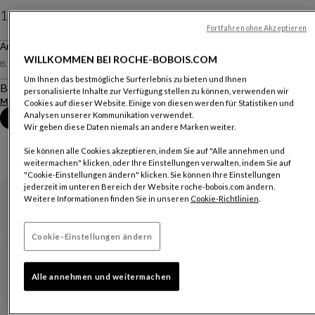
1 820 CHF
Fortfahren ohne Akzeptieren
Preise gelten für die Schweiz und verstehen sich ohne Lieferung.
Armlehnstuhl
WILLKOMMEN BEI ROCHE-BOBOIS.COM
B. 60 X H. 86 X T. 62 Cm
Um Ihnen das bestmögliche Surferlebnis zu bieten und Ihnen
Beschreibung
personalisierte Inhalte zur Verfügung stellen zu können, verwenden wir
Mehr anzeigen
Produktinformationen herunterladen
Cookies auf dieser Website. Einige von diesen werden für Statistiken und
Analysen unserer Kommunikation verwendet.
Termin im Geschäft vereinbaren
Wir geben diese Daten niemals an andere Marken weiter.
Sie können alle Cookies akzeptieren, indem Sie auf "Alle annehmen und
weitermachen" klicken, oder Ihre Einstellungen verwalten, indem Sie auf
"Cookie-Einstellungen ändern" klicken. Sie können Ihre Einstellungen
jederzeit im unteren Bereich der Website roche-bobois.com ändern.
Weitere Informationen finden Sie in unseren
Cookie-Richtlinien
.
Garantie
Cookie-Einstellungen ändern
Lieferzeiten und Versand
Alle annehmen und weitermachen