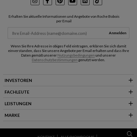
Instagram
Facebook
Pinterest
Youtube
LinkedIn
TikTok
Erhalten Sie aktuelle Informationen und Angebote von Roche Bobois
per Email
Anmelden
Wenn Sie Ihre Adresse in obiges Feld eintragen, erklären Sie sich damit
einverstanden, dass Sie unsere Angebote per Email erhalten und dass Ihre
Daten gemäß unserer
Nutzungsbedingungen
und unserer
Datenschutzbestimmungen
genutzt werden.
INVESTOREN
FACHLEUTE
LEISTUNGEN
MARKE
KONTAKT
ALLE SHOWROOMS