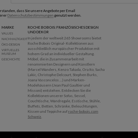
verstanden, dass Sie unsere Angebote per Email
erer
Datenschutzbestimmungen
genutzt werden.
MARKE
ROCHE BOBOIS: FRANZÖSISCHES DESIGN
UND DEKOR
VALUES
In jedem der weltweit 265 Showrooms bietet
NACHHALTIGKEIT
Roche Bobois Original- Kollektionen aus
ÖKO-DESIGN
ausschließlich europäischer Produktion mit
VIRTUELLES
hohem Grad an individueller Gestaltung.
MUSEUM
Möbel, die in Zusammenarbeit mit
GESCHICHTE
renommierten Designern und Künstlern
(Marcel Wanders, Kenzo Takada, Ora Ito, Sacha
Lakic, Christophe Delcourt, Stephen Burks,
Joana Vasconcelos ...) und Marken-
Modehäusern (Jean Paul Gaultier und
Missoni) entstehen. Entdecken Sie die
Kollektionen unserer Sofas, Sessel,
Couchtische, Wandregale, Esstische, Stühle,
Buffets, Betten, Schränke, Beleuchtungen,
Kissen und Teppiche auf
roche-bobois.com
Schweiz
.