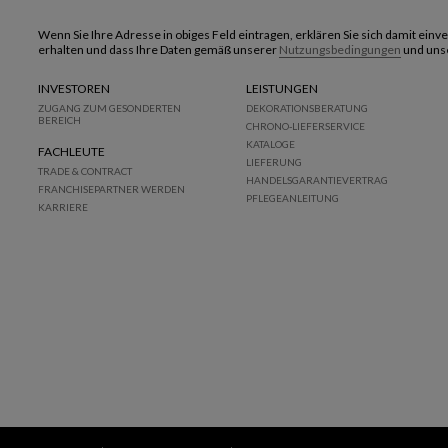
Wenn Sie Ihre Adresse in obiges Feld eintragen, erklären Sie sich damit ein
erhalten und dass Ihre Daten gemäß unserer
Nutzungsbedingungen
und uns
INVESTOREN
LEISTUNGEN
ZUGANG ZUM GESONDERTEN
DEKORATIONSBERATUNG
BEREICH
CHRONO-LIEFERSERVICE
KATALOGE
FACHLEUTE
LIEFERUNG
TRADE & CONTRACT
HANDELSGARANTIEVERTRAG
FRANCHISEPARTNER WERDEN
PFLEGEANLEITUNG
KARRIERE