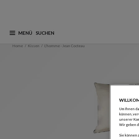
MENÜ
Was suchen Sie ? (vorschläge werden nachstehend a
Home
Kissen
L'homme - Jean Cocteau
WILLKOM
Um Ihnen das
können, ver
unserer Ko
Wir geben d
Sie können 