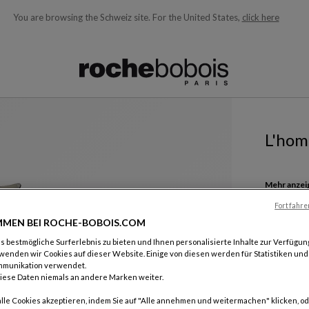
You are browsing the Schweiz site.
For the United States,
click here
ngezeigt und laufend aktualisiert, während Sie den Suchbegriff e
L'hom
Mehr anzei
Kissen
Fortfahre
B. 65 X H. 6
MEN BEI ROCHE-BOBOIS.COM
300 CH
 bestmögliche Surferlebnis zu bieten und Ihnen personalisierte Inhalte zur Verfügung
wenden wir Cookies auf dieser Website. Einige von diesen werden für Statistiken un
Preise gelt
mmunikation verwendet.
iese Daten niemals an andere Marken weiter.
alle Cookies akzeptieren, indem Sie auf "Alle annehmen und weitermachen" klicken, od