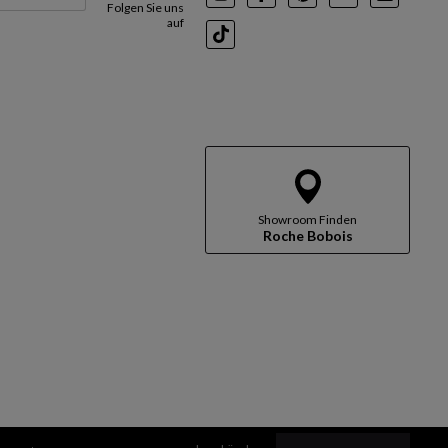
Instagram
Facebook
Pinterest
Youtube
LinkedI
Folgen Sie uns
auf
TikTok
Showroom Finden
Roche Bobois