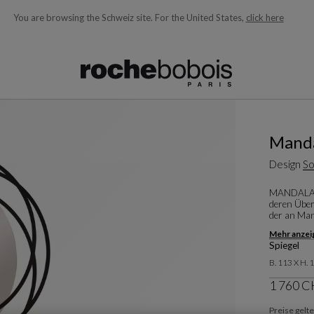
You are browsing the Schweiz site.
For the United States,
click here
ngezeigt und laufend aktualisiert, während Sie den Suchbegriff e
Mand
Design
So
MANDALA, ei
deren Über
der an Man
Mehr anzei
Spiegel
B. 113 X H. 
1 760 
Preise gelt