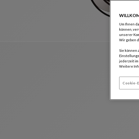
WILLKOM
Um Ihnen das
können, ver
unserer Ko
Wir geben d
Sie können 
Einstellunge
jederzeit i
Weitere Inf
Cookie-E