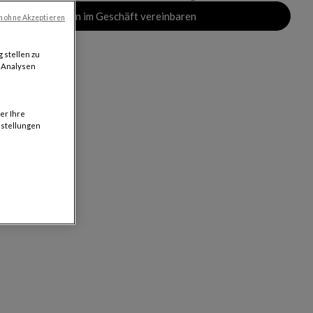
Termin im Geschäft vereinbaren
n ohne Akzeptieren
 stellen zu
d Analysen
er Ihre
nstellungen