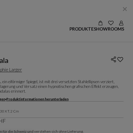
Auswahlen a
Login
PRODUKTE
SHOWROOMS
ingeben)
ala
phie Larger
n eiförmiger Spiegel, ist mit drei versetzten Stahlellipsen verziert,
lagerung und Versatz einen hypnotischen grafischen Effekt erzeugen,
dalas erinnert.
gen
Produktinformationen herunterladen
130 X T. 2 Cm
CHF
en für die Schweiz und verstehen sich ohne Lieferung.