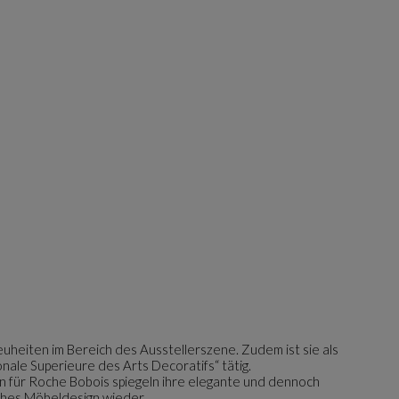
e Neuheiten im Bereich des Ausstellerszene. Zudem ist sie als
onale Superieure des Arts Decoratifs“ tätig.
nen für Roche Bobois spiegeln ihre elegante und dennoch
hes Möbeldesign wieder.