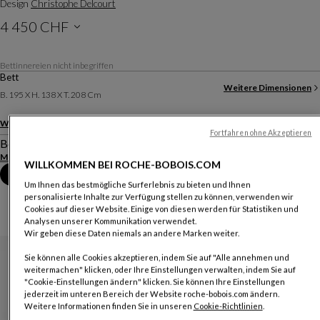
Design
Christophe Delcourt
4 450 CHF
Preise gelten für die Schweiz und verstehen sich ohne Lieferung.
Bettinnereien nicht inbegriffen
Bett
Weitere Dimensionen
B. 195 X H. 138 X T. 208 Cm
Weitere Ausführungen
Fortfahren ohne Akzeptieren
Beschreibung
Mehr anzeigen
Produktinformationen herunterladen
WILLKOMMEN BEI ROCHE-BOBOIS.COM
Termin im Geschäft vereinbaren
Um Ihnen das bestmögliche Surferlebnis zu bieten und Ihnen
personalisierte Inhalte zur Verfügung stellen zu können, verwenden wir
Cookies auf dieser Website. Einige von diesen werden für Statistiken und
Analysen unserer Kommunikation verwendet.
Wir geben diese Daten niemals an andere Marken weiter.
Sie können alle Cookies akzeptieren, indem Sie auf "Alle annehmen und
weitermachen" klicken, oder Ihre Einstellungen verwalten, indem Sie auf
"Cookie-Einstellungen ändern" klicken. Sie können Ihre Einstellungen
jederzeit im unteren Bereich der Website roche-bobois.com ändern.
Weitere Informationen finden Sie in unseren
Cookie-Richtlinien
.