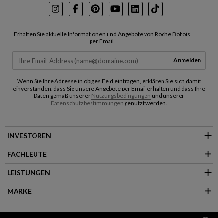
Instagram
Facebook
Pinterest
Youtube
LinkedIn
TikTok
Erhalten Sie aktuelle Informationen und Angebote von Roche Bobois
per Email
Anmelden
Wenn Sie Ihre Adresse in obiges Feld eintragen, erklären Sie sich damit
einverstanden, dass Sie unsere Angebote per Email erhalten und dass Ihre
Daten gemäß unserer
Nutzungsbedingungen
und unserer
Datenschutzbestimmungen
genutzt werden.
INVESTOREN
FACHLEUTE
LEISTUNGEN
MARKE