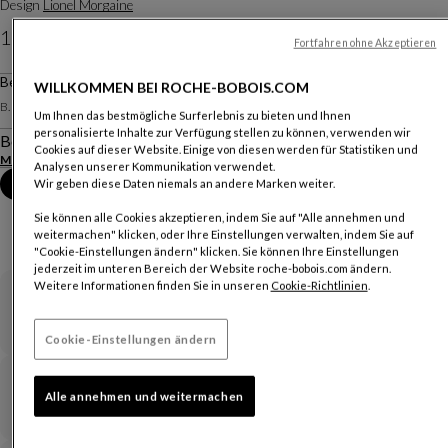
Design
Lionel Morgaine
1 390 CHF
Fortfahren ohne Akzeptieren
Preise gelten für die Schweiz und verstehen sich ohne Lieferung.
Beistelltisch H50
WILLKOMMEN BEI ROCHE-BOBOIS.COM
Weitere Dimensionen
B. 40 X H. 50 X T. 40 Cm
Um Ihnen das bestmögliche Surferlebnis zu bieten und Ihnen
personalisierte Inhalte zur Verfügung stellen zu können, verwenden wir
Beschreibung
Cookies auf dieser Website. Einige von diesen werden für Statistiken und
Mehr anzeigen
Produktinformationen herunterladen
Analysen unserer Kommunikation verwendet.
Termin im Geschäft vereinbaren
Wir geben diese Daten niemals an andere Marken weiter.
Sie können alle Cookies akzeptieren, indem Sie auf "Alle annehmen und
weitermachen" klicken, oder Ihre Einstellungen verwalten, indem Sie auf
"Cookie-Einstellungen ändern" klicken. Sie können Ihre Einstellungen
jederzeit im unteren Bereich der Website roche-bobois.com ändern.
Weitere Informationen finden Sie in unseren
Cookie-Richtlinien
.
Garantie
Cookie-Einstellungen ändern
Lieferzeiten und Versand
Alle annehmen und weitermachen