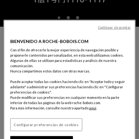
Continuar sin aceptar
PIDA UNA CITA CON UN DECORADOR DE ROCHE
BIENVENIDO A ROCHE-BOBOIS.COM
BOBOIS
Con el fin de ofrecerle la mejor experiencia de navegación posible y
Desea ser guiado en la elección de sus muebles, en la decoración de
proponerle contenidos personalizados, en esta web utilizamos cookies.
su interior o en la realización de un proyecto.
Algunas de ellas se utilizan para estadísticas y análisis de nuestra
Nuestros asesores decoradores están a su disposición.
comunicación.
Para poder darle la mejor acogida, complete el siguiente
Nunca compartimos estos datos con otras marcas.
formulario
Puede aceptar todas las cookies haciendo clic en "Aceptar todo y seguir
adelante" o administrar sus preferencias haciendo clic en "Configurar
preferencias de cookies".
SU TIENDA:
CHENGDU
Puede modificar sus preferencias en cualquier momento en la parte
1116-1117, 1st Floor, Fusen Noble House
inferior de todas las páginas de la web roche-bobois.com.
No. 18, Shenghe 2nd Road
Para más información, consulte nuestro apartado
aquí
.
610094 Wuhou District, Chengdu, Sichuan Province
Tel.: (+86)13458074384
Configurar preferencias de cookies
Escoger una tienda