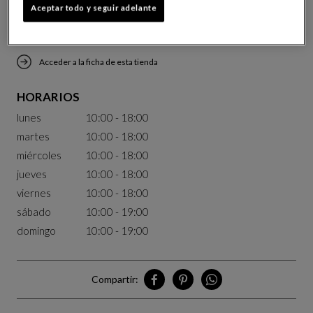
Aceptar todo y seguir adelante
Contactar con la tienda por email
Acceder a la ficha de esta tienda
HORARIOS
lunes
10:00 - 18:00
martes
10:00 - 18:00
miércoles
10:00 - 18:00
jueves
10:00 - 18:00
viernes
10:00 - 18:00
sábado
10:00 - 19:00
domingo
10:00 - 19:00
Compartir:
Compartir Chengdu en Facebook
Compartir Chengdu en Pinteres
Compartir Chengdu en W