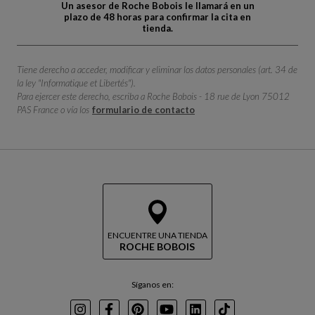
Un asesor de Roche Bobois le llamará en un
plazo de 48 horas para confirmar la cita en
tienda.
Tiene derecho a acceder, modificar y eliminar los datos personales (art. 34 de
la ley "Informatique et Libertés").
Para ejercer este derecho, escriba a Roche Bobois - 18 rue de Lyon 75012
PAS France o vía los
formulario de contacto
ENCUENTRE UNA TIENDA
ROCHE BOBOIS
Síganos en: