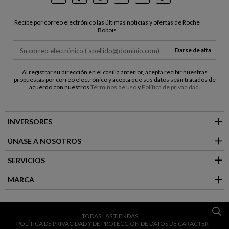
Instagram
Facebook
Pinterest
Youtube
LinkedIn
TikTok
Recibe por correo electrónico las últimas noticias y ofertas de Roche
Bobois
Darse de alta
Al registrar su dirección en el casilla anterior, acepta recibir nuestras
propuestas por correo electrónico y acepta que sus datos sean tratados de
acuerdo con nuestros
Términos de uso
y
Política de privacidad
.
INVERSORES
ÚNASE A NOSOTROS
SERVICIOS
MARCA
TODAS LAS TIENDAS
POLÍTICA DE PRIVACIDAD Y DE PROTECCIÓN DE DATOS DE CARÁCTER