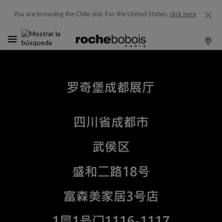
You are browsing the Chile site.
For the United States,
click here