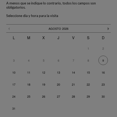
A menos que se indique lo contrario, todos los campos son
obligatorios.
Seleccione día y hora para la visita
El calendario no es totalmente compatible con el uso de un lecto
Saltar
Mes anterior
Mes
AGOSTO
2026
calendario
L
M
X
J
V
S
D
1
2
3
4
5
6
7
8
9
10
11
12
13
14
15
16
17
18
19
20
21
22
23
24
25
26
27
28
29
30
31