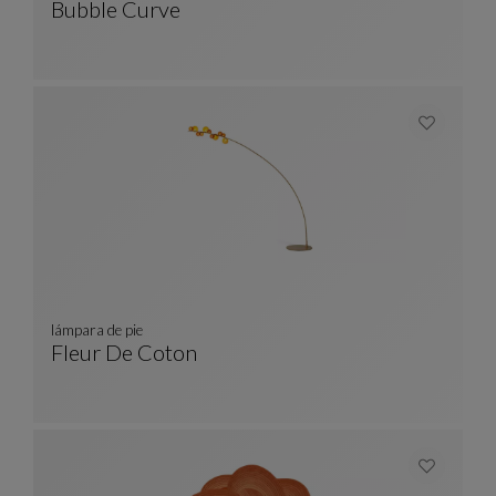
Bubble Curve
Sofá 3-4 Plazas Redondeado
Ver Descripción Completa
lámpara de pie
Fleur De Coton
Lámpara De Pie
Ver Descripción Completa