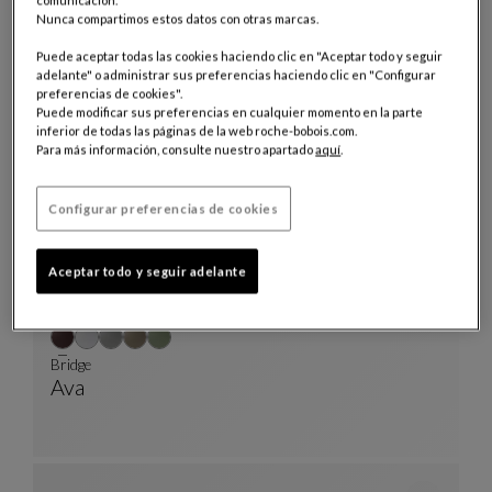
comunicación.
Nunca compartimos estos datos con otras marcas.
mesa de comedor redonda
Aqua
Puede aceptar todas las cookies haciendo clic en "Aceptar todo y seguir
Mesa De Comedor Redonda
Ver Descripción Completa
adelante" o administrar sus preferencias haciendo clic en "Configurar
preferencias de cookies".
Puede modificar sus preferencias en cualquier momento en la parte
inferior de todas las páginas de la web roche-bobois.com.
Para más información, consulte nuestro apartado
aquí
.
Configurar preferencias de cookies
Aceptar todo y seguir adelante
Bridge
Ava
Bridge
Ver Descripción Completa