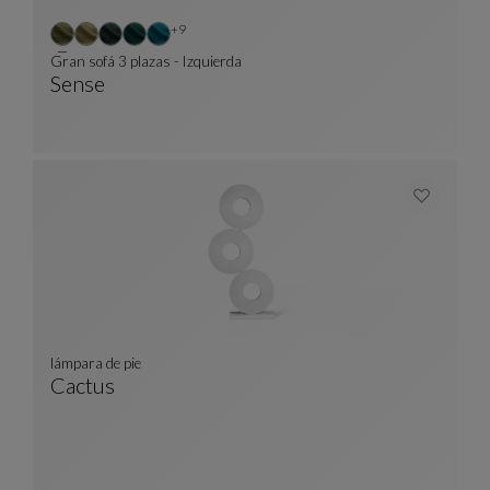
Otros colores : 9 colores disponibles
+9
Gran sofá 3 plazas - Izquierda
Sense
Gran Sofá 3 Plazas - Izquierda
Ver Descripción Completa
lámpara de pie
Cactus
Lámpara De Pie
Ver Descripción Completa