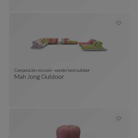
Composición missoni - wonderland outdoor
Mah Jong Outdoor
Composición Missoni - Wonderland Outdoor
Ver Descripción Completa