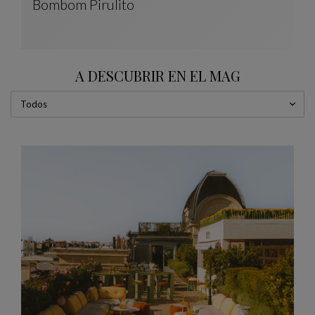
Bombom Pirulito
PIRULITO Totem
Ver Descripción Completa
A DESCUBRIR EN EL MAG