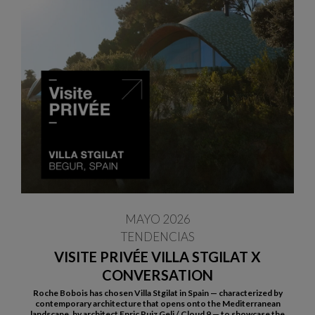
MAYO 2026
TENDENCIAS
VISITE PRIVÉE VILLA STGILAT X
CONVERSATION
Roche Bobois has chosen Villa Stgilat in Spain — characterized by
contemporary architecture that opens onto the Mediterranean
landscape, by architect Enric Ruiz Geli / Cloud 9 — to showcase the