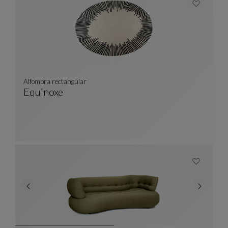
Alfombra rectangular
Equinoxe
Alfombra Rectangular
Ver Descripción Completa