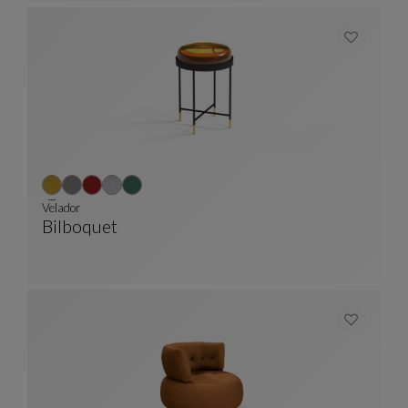
Velador
Bilboquet
Velador
Ver Descripción Completa