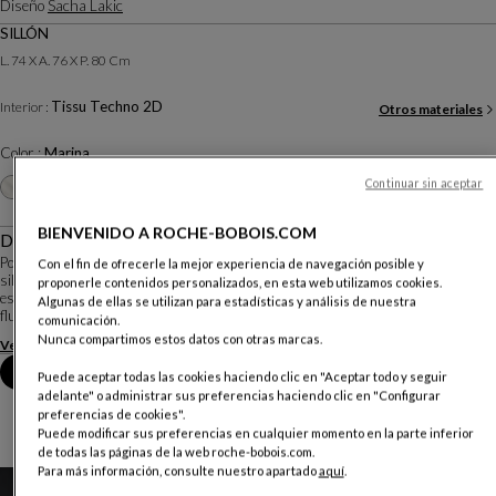
Diseño
Sacha Lakic
SILLÓN
L. 74 X A. 76 X P. 80 Cm
Tissu Techno 2D
Interior :
Otros materiales
Color :
Marina
Otros colores
Continuar sin aceptar
+23
BIENVENIDO A ROCHE-BOBOIS.COM
Descripción
Podemos ver un botón de flor o un asiento de nave futurista... Aircell es un
Con el fin de ofrecerle la mejor experiencia de navegación posible y
sillón que encuentra su lugar en todos los universos de decoración. Giratorio,
proponerle contenidos personalizados, en esta web utilizamos cookies.
está fijado sobre una pata giratoria llamada 'circline' que le permite girar con
Algunas de ellas se utilizan para estadísticas y análisis de nuestra
fluidez y ret...
comunicación.
Nunca compartimos estos datos con otras marcas.
Ver más
Descargar la ficha técnica
Reserva una cita en tienda
Puede aceptar todas las cookies haciendo clic en "Aceptar todo y seguir
adelante" o administrar sus preferencias haciendo clic en "Configurar
preferencias de cookies".
Puede modificar sus preferencias en cualquier momento en la parte inferior
de todas las páginas de la web roche-bobois.com.
Para más información, consulte nuestro apartado
aquí
.