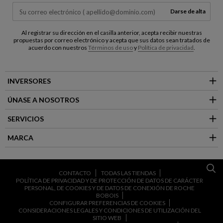
Darse de alta
Al registrar su dirección en el casilla anterior, acepta recibir nuestras
propuestas por correo electrónico y acepta que sus datos sean tratados de
acuerdo con nuestros
Términos de uso
y
Política de privacidad
.
INVERSORES
ÚNASE A NOSOTROS
SERVICIOS
MARCA
CONTACTO
TODAS LAS TIENDAS
POLÍTICA DE PRIVACIDAD Y DE PROTECCIÓN DE DATOS DE CARÁCTER
PERSONAL, DE COOKIES Y DE DATOS DE CONEXIÓN DE ROCHE
BOBOIS
CONFIGURAR PREFERENCIAS DE COOKIES
CONSIDERACIONES LEGALES Y CONDICIONES DE UTILIZACIÓN DEL
SITIO WEB