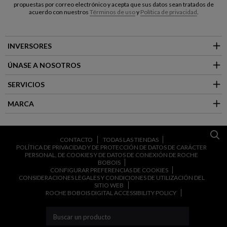
propuestas por correo electrónico y acepta que sus datos sean tratados de
acuerdo con nuestros
Términos de uso
y
Política de privacidad
.
INVERSORES
ÚNASE A NOSOTROS
SERVICIOS
MARCA
CONTACTO
TODAS LAS TIENDAS
POLÍTICA DE PRIVACIDAD Y DE PROTECCIÓN DE DATOS DE CARÁCTER
PERSONAL, DE COOKIES Y DE DATOS DE CONEXIÓN DE ROCHE
BOBOIS
CONFIGURAR PREFERENCIAS DE COOKIES
CONSIDERACIONES LEGALES Y CONDICIONES DE UTILIZACIÓN DEL
SITIO WEB
ROCHE BOBOIS DIGITAL ACCESSIBILITY POLICY