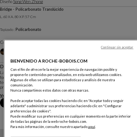
Diseño
Song Wen Zhong
Bridge - Policarbonato Translúcido
L. 60 X A. 80 X P. 57 Cm
Policarbonato
Tapizado :
Color :
Cristal
Continuar sin aceptar
Otros colores
+4
BIENVENIDO A ROCHE-BOBOIS.COM
Descripción
Con el fin de ofrecerle la mejor experiencia de navegación posible y
La silla Ava sintetiza la inspiración de un dragón mítico reencarnado bajo la
proponerle contenidos personalizados, en esta web utilizamos cookies.
forma de un sillón de la dinastía Ming y la perfección de un objeto de alta
Algunas de ellas se utilizan para estadísticas y análisis de nuestra
tecnología. Ha sido imaginada por Song Wen Zhong, joven diseñador chino
comunicación.
premiado por el Roche B...
Nunca compartimos estos datos con otras marcas.
Ver más
Descargar la ficha técnica
Puede aceptar todas las cookies haciendo clic en "Aceptar todo y seguir
Reserva una cita en tienda
adelante" o administrar sus preferencias haciendo clic en "Configurar
preferencias de cookies".
Puede modificar sus preferencias en cualquier momento en la parte inferior
de todas las páginas de la web roche-bobois.com.
Para más información, consulte nuestro apartado
aquí
.