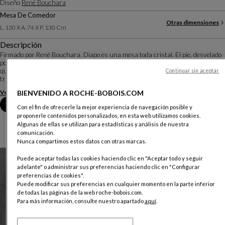
Diseño
René Bouchara
Mesa De Comedor
Otras dimensiones
L. 130 X A. 74 X P. 130 Cm
Descripción
Firmado por René Bouchara, Diapo es una mesa toda cristal. El pie, desvelado
por la limpieza en extra-claro, es un ensamblado de piezas de cristal encoladas,
que aparece como una escultura abstracta. Un juego de tintes, de reflejos y de
Continuar sin aceptar
transparencia...
Ver más
Descargar la ficha técnica
BIENVENIDO A ROCHE-BOBOIS.COM
Reserva una cita en tienda
Con el fin de ofrecerle la mejor experiencia de navegación posible y
proponerle contenidos personalizados, en esta web utilizamos cookies.
Algunas de ellas se utilizan para estadísticas y análisis de nuestra
comunicación.
Nunca compartimos estos datos con otras marcas.
Puede aceptar todas las cookies haciendo clic en "Aceptar todo y seguir
adelante" o administrar sus preferencias haciendo clic en "Configurar
preferencias de cookies".
Puede modificar sus preferencias en cualquier momento en la parte inferior
de todas las páginas de la web roche-bobois.com.
Para más información, consulte nuestro apartado
aquí
.