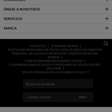
ÚNASE A NOSOTROS
SERVICIOS
MARCA
CONTACTO
TODAS LAS TIENDAS
POLÍTICA DE PRIVACIDAD Y DE PROTECCIÓN DE DATOS DE CARÁCTER
PERSONAL, DE COOKIES Y DE DATOS DE CONEXIÓN DE ROCHE
BOBOIS
CONFIGURAR PREFERENCIAS DE COOKIES
CONSIDERACIONES LEGALES Y CONDICIONES DE UTILIZACIÓN DEL
SITIO WEB
ROCHE BOBOIS DIGITAL ACCESSIBILITY POLICY
CAMBIAR DE PAÍS
Cambiar de país
PERÚ