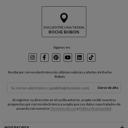
ENCUENTRE UNA TIENDA
ROCHE BOBOIS
Síganos en:
Instagram
Facebook
Pinterest
Youtube
LinkedIn
TikTok
Recibe por correo electrónico las últimas noticias y ofertas de Roche
Bobois
Darse de alta
Al registrar su dirección en el casilla anterior, acepta recibir nuestras
propuestas por correo electrónico y acepta que sus datos sean tratados de
acuerdo con nuestros
Términos de uso
y
Política de privacidad
.
INVERSORES