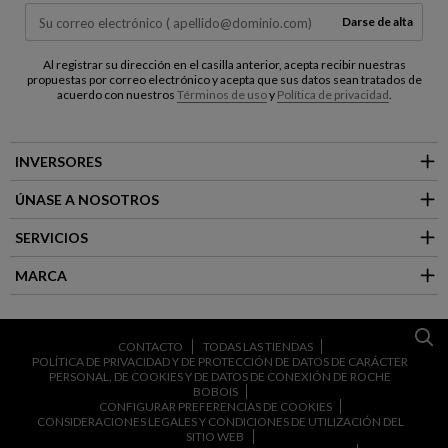
Darse de alta
Al registrar su dirección en el casilla anterior, acepta recibir nuestras
propuestas por correo electrónico y acepta que sus datos sean tratados de
acuerdo con nuestros
Términos de uso
y
Política de privacidad
.
INVERSORES
ÚNASE A NOSOTROS
SERVICIOS
MARCA
CONTACTO
TODAS LAS TIENDAS
POLÍTICA DE PRIVACIDAD Y DE PROTECCIÓN DE DATOS DE CARÁCTER
PERSONAL, DE COOKIES Y DE DATOS DE CONEXIÓN DE ROCHE
BOBOIS
CONFIGURAR PREFERENCIAS DE COOKIES
CONSIDERACIONES LEGALES Y CONDICIONES DE UTILIZACIÓN DEL
SITIO WEB