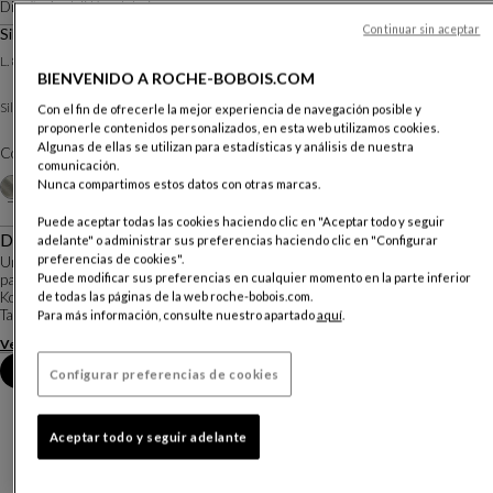
Diseño
Andrii Kovalskyi
Continuar sin aceptar
Sillón
Otras dimensiones
L. 84 X A. 74 X P. 98 Cm
BIENVENIDO A ROCHE-BOBOIS.COM
Tela Smile Flex
Sillon :
Otros materiales
Con el fin de ofrecerle la mejor experiencia de navegación posible y
proponerle contenidos personalizados, en esta web utilizamos cookies.
Algunas de ellas se utilizan para estadísticas y análisis de nuestra
Color :
Ecru
comunicación.
Otros colores
Nunca compartimos estos datos con otras marcas.
+20
Puede aceptar todas las cookies haciendo clic en "Aceptar todo y seguir
Descripción
adelante" o administrar sus preferencias haciendo clic en "Configurar
preferencias de cookies".
Un diseño elegantemente refinado y formas audazmente voluminosas que
Puede modificar sus preferencias en cualquier momento en la parte inferior
parecen envueltas en una sola pieza de tela: el diseñador ucraniano Andrii
Kovalskyi imaginó el sillón Hubba como una invitación perfecta a la relajación.
de todas las páginas de la web roche-bobois.com.
También redondeado, el peq...
Para más información, consulte nuestro apartado
aquí
.
Ver más
Descargar la ficha técnica
Reserva una cita en tienda
Configurar preferencias de cookies
Aceptar todo y seguir adelante