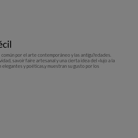
cil
n común por el arte contemporáneo y las antigu?edades.
d, savoir faire artesanal y una cierta idea del «lujo a la
 elegantes y poéticas,y muestran su gusto por los