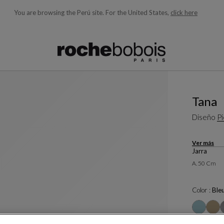
You are browsing the Perú site.
For the United States,
click here
quí debajo acorde con lo que está buscando)
Tana
Diseño
Pi
Ver más
Jarra
A. 50 Cm
Color :
Ble
Otros colo