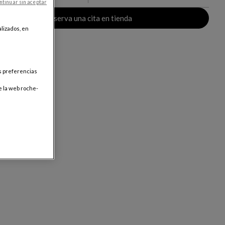
ntinuar sin aceptar
Reserva una cita en tienda
lizados, en
us preferencias
e la web roche-