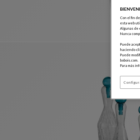
BIENVEN
Con el fin d
esta web uti
Algunas de e
Nunca compa
Puede acepta
haciendo cli
Puede modifi
bobois.com.
Para más in
Configur