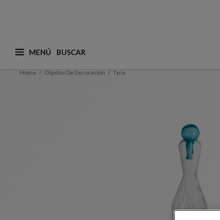
MENÚ
¿Qué está buscando? (adaptamos las sugerencias a
Home
Objetos De Decoración
Tana