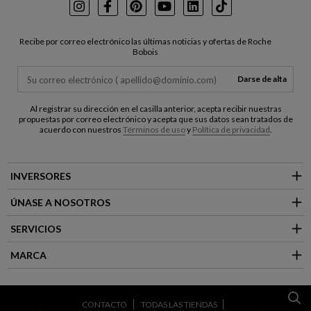
Instagram
Facebook
Pinterest
Youtube
LinkedIn
TikTok
Recibe por correo electrónico las últimas noticias y ofertas de Roche
Bobois
Darse de alta
Al registrar su dirección en el casilla anterior, acepta recibir nuestras
propuestas por correo electrónico y acepta que sus datos sean tratados de
acuerdo con nuestros
Términos de uso
y
Política de privacidad
.
INVERSORES
ÚNASE A NOSOTROS
SERVICIOS
MARCA
CONTACTO
TODAS LAS TIENDAS