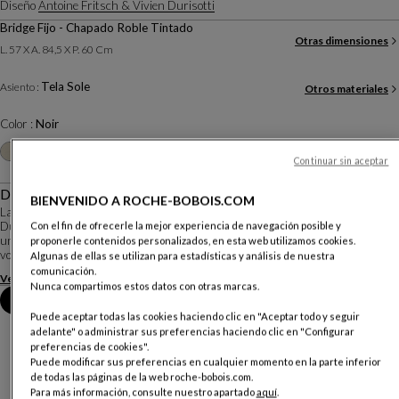
Diseño
Antoine Fritsch & Vivien Durisotti
Bridge Fijo - Chapado Roble Tintado
Otras dimensiones
L. 57 X A. 84,5 X P. 60 Cm
Tela Sole
Asiento :
Otros materiales
Color :
Noir
Otros colores
+22
Continuar sin aceptar
Descripción
BIENVENIDO A ROCHE-BOBOIS.COM
La silla y el bridge Tournicoti han sido diseñados por Antoine Fritsch & Vivien
Durisotti. La idea, funcional y original, es la de una silla giratoria que aporta
Con el fin de ofrecerle la mejor experiencia de navegación posible y
una comodidad: no es necesario levantarla para salir de la mesa, y el placer de
proponerle contenidos personalizados, en esta web utilizamos cookies.
volverse...
Algunas de ellas se utilizan para estadísticas y análisis de nuestra
comunicación.
Ver más
Descargar la ficha técnica
Nunca compartimos estos datos con otras marcas.
Reserva una cita en tienda
Puede aceptar todas las cookies haciendo clic en "Aceptar todo y seguir
adelante" o administrar sus preferencias haciendo clic en "Configurar
preferencias de cookies".
Puede modificar sus preferencias en cualquier momento en la parte inferior
de todas las páginas de la web roche-bobois.com.
Para más información, consulte nuestro apartado
aquí
.