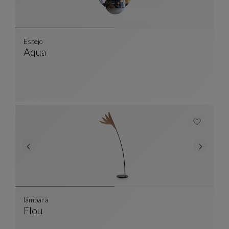
Espejo
Aqua
Espejo
Ver Descripción Completa
lámpara
Flou
Lámpara
Ver Descripción Completa