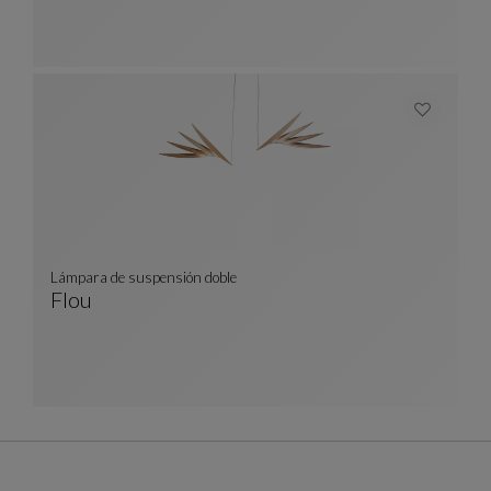
Lámpara de suspensión doble
Flou
Lámpara De Suspensión Doble
Ver Descripción Completa