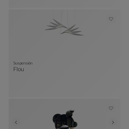
Suspensión
Flou
Suspensión
Ver Descripción Completa