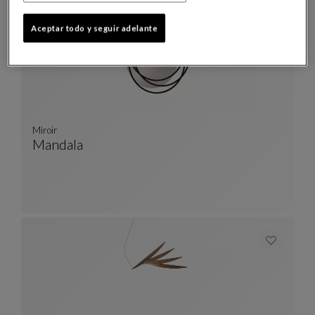
Aceptar todo y seguir adelante
Miroir
Mandala
Miroir
Ver Descripción Completa