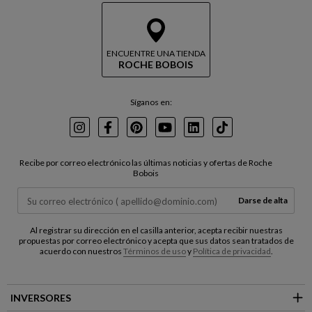
ENCUENTRE UNA TIENDA
ROCHE BOBOIS
Síganos en:
Instagram
Facebook
Pinterest
Youtube
LinkedIn
TikTok
Recibe por correo electrónico las últimas noticias y ofertas de Roche
Bobois
Darse de alta
Al registrar su dirección en el casilla anterior, acepta recibir nuestras
propuestas por correo electrónico y acepta que sus datos sean tratados de
acuerdo con nuestros
Términos de uso
y
Política de privacidad
.
INVERSORES