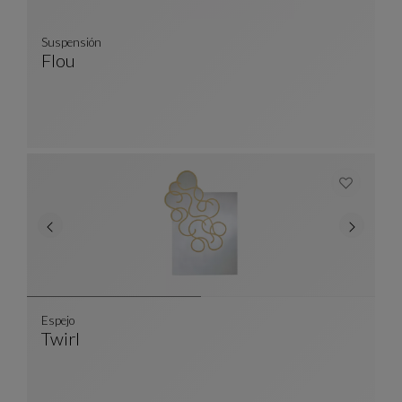
Suspensión
Flou
Suspensión
Ver Descripción Completa
Espejo
Twirl
Espejo
Ver Descripción Completa