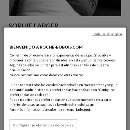
SOPHIE LARGER
Continuar sin aceptar
Sophie Larger pertenece a esa generación que
trasciende espontáneamente las fronteras entre
BIENVENIDO A ROCHE-BOBOIS.COM
disciplinas. Le gusta crear vínculos inesperados y
singulares colaborando con otros diseñadores, artistas o
Con el fin de ofrecerle la mejor experiencia de navegación posible y
proponerle contenidos personalizados, en esta web utilizamos cookies.
coreógrafos. Sus propios proyectos trascienden el
Algunas de ellas se utilizan para estadísticas y análisis de nuestra
diseño de objetos para adentrarse en la escultura y las
comunicación.
intervenciones artísticas participativas. En su trabajo
Nunca compartimos estos datos con otras marcas.
como diseñadora, Sophie Larger disfruta al explorar la
Puede aceptar todas las cookies haciendo clic en "Aceptar todo y seguir
apertura y el encuentro. Descaradas, lúdicas y coloridas,
adelante" o administrar sus preferencias haciendo clic en "Configurar
sus creaciones para Roche Bobois ilustran su concepción
preferencias de cookies".
elegante y desenfadada del mobiliario contemporáneo.
Puede modificar sus preferencias en cualquier momento en la parte
inferior de todas las páginas de la web roche-bobois.com.
Para más información, consulte nuestro apartado
aquí
.
7 Productos
Configurar preferencias de cookies