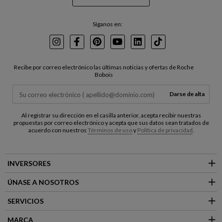
Síganos en:
Instagram
Facebook
Pinterest
Youtube
LinkedIn
TikTok
Recibe por correo electrónico las últimas noticias y ofertas de Roche
Bobois
Darse de alta
Al registrar su dirección en el casilla anterior, acepta recibir nuestras
propuestas por correo electrónico y acepta que sus datos sean tratados de
acuerdo con nuestros
Términos de uso
y
Política de privacidad
.
INVERSORES
ÚNASE A NOSOTROS
SERVICIOS
MARCA