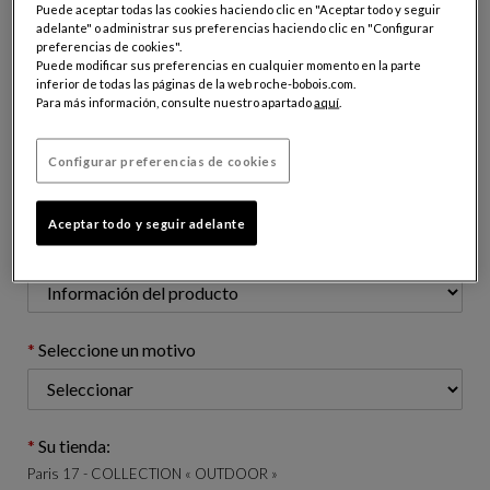
Puede aceptar todas las cookies haciendo clic en "Aceptar todo y seguir
adelante" o administrar sus preferencias haciendo clic en "Configurar
preferencias de cookies".
Dirección email (apellido@dominio.com)
Puede modificar sus preferencias en cualquier momento en la parte
inferior de todas las páginas de la web roche-bobois.com.
Para más información, consulte nuestro apartado
aquí
.
Número de teléfono: (opcional)
Configurar preferencias de cookies
Aceptar todo y seguir adelante
Asunto de su solicitud:
Seleccione un motivo
Su tienda:
Paris 17 - COLLECTION « OUTDOOR »