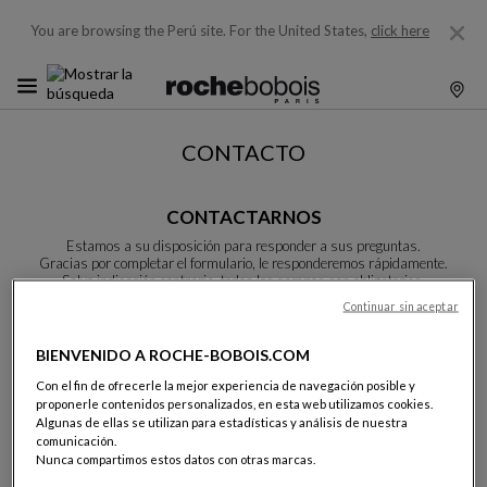
You are browsing the Perú site.
For the United States,
click here
CONTACTO
CONTACTARNOS
Estamos a su disposición para responder a sus preguntas.
Gracias por completar el formulario, le responderemos rápidamente.
Salvo indicación contraria, todos los campos son obligatorios.
Continuar sin aceptar
Apellidos:
BIENVENIDO A ROCHE-BOBOIS.COM
Con el fin de ofrecerle la mejor experiencia de navegación posible y
proponerle contenidos personalizados, en esta web utilizamos cookies.
Algunas de ellas se utilizan para estadísticas y análisis de nuestra
comunicación.
Nombre:
Nunca compartimos estos datos con otras marcas.