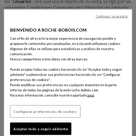
los “
Usuarios
”, sea cual sea el objeto de su visita, se rige por las
presentes Condiciones Generales de Utilización, en adelante
las “
Condiciones Generales de Utilización
”. Las Condiciones
Continuar sin aceptar
Generales de Utilización tienen por objeto el de definir las
condiciones de acceso, de navegación y de Utilización del Sitio
BIENVENIDO A ROCHE-BOBOIS.COM
web. Al acceder y visitar el Sitio web, los Usuarios reconocen
Con el fin de ofrecerle la mejor experiencia de navegación posible y
que han tenido conocimiento de las Condiciones Generales
proponerle contenidos personalizados, en esta web utilizamos cookies.
de Utilización y que las han aceptado totalmente y sin
Algunas de ellas se utilizan para estadísticas y análisis de nuestra
reservas.
comunicación.
Nunca compartimos estos datos con otras marcas.
Roche Bobois se reserva la posibilidad de adaptar o de
Puede aceptar todas las cookies haciendo clic en "Aceptar todo y seguir
modificar en cualquier momento y sin preaviso las
adelante" o administrar sus preferencias haciendo clic en "Configurar
Condiciones Generales de Utilización, publicando una nueva
preferencias de cookies".
versión en el Sitio web. Las Condiciones Generales de
Puede modificar sus preferencias en cualquier momento en la parte
Utilización aplicables son las vigentes en la fecha del acceso al
inferior de todas las páginas de la web roche-bobois.com.
Para más información, consulte nuestro apartado
aquí
.
Sitio web. Si cualquiera de las cláusulas de las Condiciones
Generales de Utilización se considerara nula y/o sin efectos
por cualquier Tribunal competente, las restantes cláusulas
Configurar preferencias de cookies
seguirán siendo válidas.
CONTENIDO DEL SITIO WEB
Aceptar todo y seguir adelante