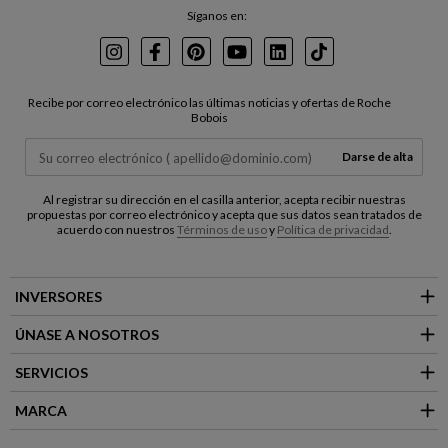
Síganos en:
Instagram
Facebook
Pinterest
Youtube
LinkedIn
TikTok
Recibe por correo electrónico las últimas noticias y ofertas de Roche
Bobois
Darse de alta
Al registrar su dirección en el casilla anterior, acepta recibir nuestras
propuestas por correo electrónico y acepta que sus datos sean tratados de
acuerdo con nuestros
Términos de uso
y
Política de privacidad
.
INVERSORES
ÚNASE A NOSOTROS
SERVICIOS
MARCA