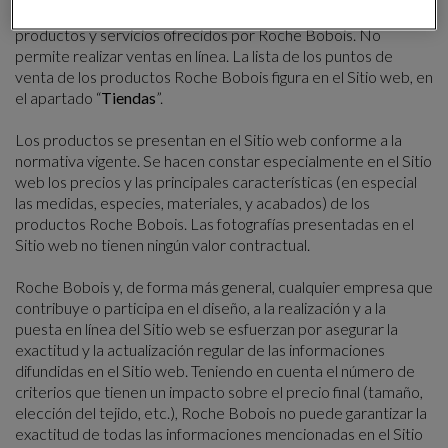
El Sitio web tiene como finalidad la de presentar los
productos y servicios ofrecidos por Roche Bobois. No
permite realizar ventas en línea. La lista de los puntos de
venta de los productos Roche Bobois figura en el Sitio web, en
el apartado “
Tiendas
”.
Los productos se presentan en el Sitio web conforme a la
normativa vigente. Se hacen constar especialmente en el Sitio
web los precios y las principales características (en especial
las medidas, especies, materiales, y acabados) de los
productos Roche Bobois. Las fotografías presentadas en el
Sitio web no tienen ningún valor contractual.
Roche Bobois y, de forma más general, cualquier empresa que
contribuye o participa en el diseño, a la realización y a la
puesta en línea del Sitio web se esfuerzan por asegurar la
exactitud y la actualización regular de las informaciones
difundidas en el Sitio web. Teniendo en cuenta el número de
criterios que tienen un impacto sobre el precio final (tamaño,
elección del tejido, etc.), Roche Bobois no puede garantizar la
exactitud de todas las informaciones mencionadas en el Sitio