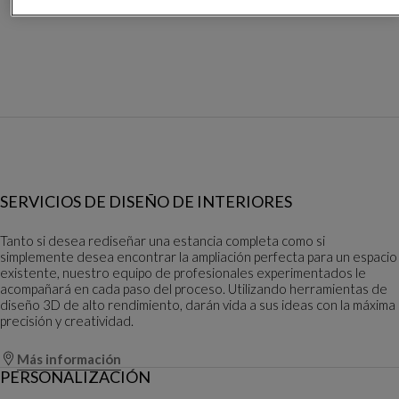
SERVICIOS DE DISEÑO DE INTERIORES
Tanto si desea rediseñar una estancia completa como si
simplemente desea encontrar la ampliación perfecta para un espacio
existente, nuestro equipo de profesionales experimentados le
acompañará en cada paso del proceso. Utilizando herramientas de
diseño 3D de alto rendimiento, darán vida a sus ideas con la máxima
precisión y creatividad.
Más información
PERSONALIZACIÓN