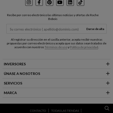
Instagram
Facebook
Pinterest
Youtube
LinkedIn
TikTok
Recibe por correo electrónico las últimas noticias y ofertas de Roche
Bobois
Darse de alta
Al registrar su dirección en el casilla anterior, acepta recibir nuestras
propuestas por correo electrónico y acepta que sus datos sean tratados de
acuerdo con nuestros
Términos de uso
y
Política de privacidad
.
INVERSORES
ÚNASE A NOSOTROS
SERVICIOS
MARCA
CONTACTO
TODAS LAS TIENDAS