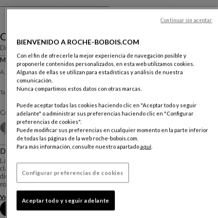
Continuar sin aceptar
Ovni
BIENVENIDO A ROCHE-BOBOIS.COM
Diseño
Vincenzo Maiolino
Con el fin de ofrecerle la mejor experiencia de navegación posible y
Mesa De Centro Ø.90
proponerle contenidos personalizados, en esta web utilizamos cookies.
Otras dimensiones
A. 22 X ∅. 90 Cm
Algunas de ellas se utilizan para estadísticas y análisis de nuestra
comunicación.
Nunca compartimos estos datos con otras marcas.
Aluminio natural
Table Basse :
Puede aceptar todas las cookies haciendo clic en "Aceptar todo y seguir
Color :
Alu vernis naturel
adelante" o administrar sus preferencias haciendo clic en "Configurar
preferencias de cookies".
Otros colores
+3
Puede modificar sus preferencias en cualquier momento en la parte inferior
de todas las páginas de la web roche-bobois.com.
Para más información, consulte nuestro apartado
aquí
.
Descripción
La forma particular del cono de las mesas de centro Ovni, dan la impresión de
clavarse hacia abajo y las finas rayas concéntricas añaden un efecto
Configurar preferencias de cookies
dinámico. La silueta se afina y se prolonga armoniosamente hasta el zócalo, en
equilibrio sobre el disc...
Ver más
Descargar la ficha técnica
Aceptar todo y seguir adelante
Reserva una cita en tienda