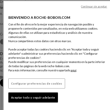
Diseño
Kateryna Sokolova
Continuar sin aceptar
Velador
A. 40 X ∅. 35 Cm
BIENVENIDO A ROCHE-BOBOIS.COM
Verre en masse coloré
Meseta :
Con el fin de ofrecerle la mejor experiencia de navegación posible y
proponerle contenidos personalizados, en esta web utilizamos cookies.
Algunas de ellas se utilizan para estadísticas y análisis de nuestra
Color :
Jaune
comunicación.
Otros colores
Nunca compartimos estos datos con otras marcas.
+2
Puede aceptar todas las cookies haciendo clic en "Aceptar todo y seguir
Descripción
adelante" o administrar sus preferencias haciendo clic en "Configurar
preferencias de cookies".
Es en 2020 durante su séptima edición cuando el Roche Bobois Design
Puede modificar sus preferencias en cualquier momento en la parte inferior
Awards se reunió con Kateryna Sokolova, una joven diseñadora ucraniana. Su
proyecto ganador es una serie de pequeños veladores y mesas de centro con
de todas las páginas de la web roche-bobois.com.
sobres de cristal moldeado o sopl...
Para más información, consulte nuestro apartado
aquí
.
Ver más
Descargar la ficha técnica
Reserva una cita en tienda
Configurar preferencias de cookies
Aceptar todo y seguir adelante