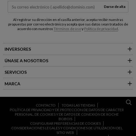
Darse de alta
Al registrar su dirección en el casilla anterior, acepta recibir nuestras
propuestas por correo electrónico y acepta que sus datos sean tratados de
acuerdo con nuestros
Términos de uso
y
Política de privacidad
.
INVERSORES
ÚNASE A NOSOTROS
SERVICIOS
MARCA
CONTACTO
TODAS LAS TIENDAS
POLÍTICA DE PRIVACIDAD Y DE PROTECCIÓN DE DATOS DE CARÁCTER
PERSONAL, DE COOKIES Y DE DATOS DE CONEXIÓN DE ROCHE
BOBOIS
CONFIGURAR PREFERENCIAS DE COOKIES
CONSIDERACIONES LEGALES Y CONDICIONES DE UTILIZACIÓN DEL
SITIO WEB