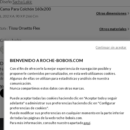
Diseño
Sacha Lakic
Cama Para Colchón 160x200
Otras dimensiones
L. 202 X A. 90 X P. 266 Cm
Tissu Orsetto Flex
Sofa :
Otros materiales
Color :
Ivoire
Otros colores
Continuar sin aceptar
+19
BIENVENIDO A ROCHE-BOBOIS.COM
Descripción
Con el fin de ofrecerle la mejor experiencia de navegación posible y
No, no es una nube, sino una cama envolvente de formas redondeadas, prima
de sus antecesoras, sofás y otros sillones Bubble. Como todos los miembros
proponerle contenidos personalizados, en esta web utilizamos cookies.
de su familia, respira comodidad e inspira el sueño.
Algunas de ellas se utilizan para estadísticas y análisis de nuestra
comunicación.
Ver más
Descargar la ficha técnica
Nunca compartimos estos datos con otras marcas.
Reserva una cita en tienda
Puede aceptar todas las cookies haciendo clic en "Aceptar todo y seguir
adelante" o administrar sus preferencias haciendo clic en "Configurar
preferencias de cookies".
Puede modificar sus preferencias en cualquier momento en la parte inferior
de todas las páginas de la web roche-bobois.com.
Para más información, consulte nuestro apartado
aquí
.