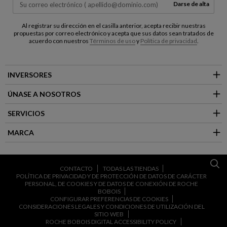
Darse de alta
Al registrar su dirección en el casilla anterior, acepta recibir nuestras
propuestas por correo electrónico y acepta que sus datos sean tratados de
acuerdo con nuestros
Términos de uso
y
Política de privacidad
.
INVERSORES
ÚNASE A NOSOTROS
SERVICIOS
MARCA
CONTACTO
TODAS LAS TIENDAS
POLÍTICA DE PRIVACIDAD Y DE PROTECCIÓN DE DATOS DE CARÁCTER
PERSONAL, DE COOKIES Y DE DATOS DE CONEXIÓN DE ROCHE
BOBOIS
CONFIGURAR PREFERENCIAS DE COOKIES
CONSIDERACIONES LEGALES Y CONDICIONES DE UTILIZACIÓN DEL
SITIO WEB
ROCHE BOBOIS DIGITAL ACCESSIBILITY POLICY