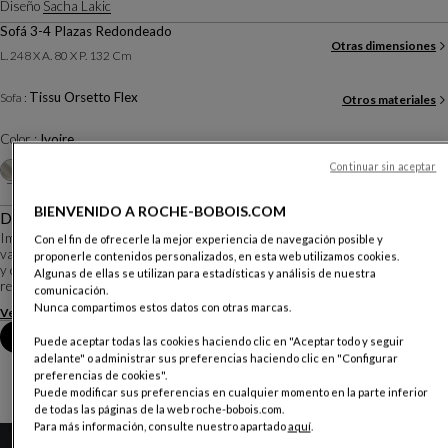
Diseño
Sacha Lakic
Sofá 3-4 Plazas Redondeado
Otras dimensiones
L. 248 X A. 80 X P. 132 Cm
Tissu Orsetto Flex
Sofa :
Otros materiales
Color :
Ivoire
Otros colores
Continuar sin aceptar
+25
BIENVENIDO A ROCHE-BOBOIS.COM
Descripción
Imaginado por Sacha Lakic, diseñador apasionado por las tecnologías de
Con el fin de ofrecerle la mejor experiencia de navegación posible y
vanguardia, la colección Bubble expresa el equilibrio entre innovación, función
proponerle contenidos personalizados, en esta web utilizamos cookies.
y emoción. Inspirado en formas naturales y minerales y completamente
Algunas de ellas se utilizan para estadísticas y análisis de nuestra
realizado a mano, su concepció...
comunicación.
Nunca compartimos estos datos con otras marcas.
Ver más
Descargar la ficha técnica
Reserva una cita en tienda
Puede aceptar todas las cookies haciendo clic en "Aceptar todo y seguir
adelante" o administrar sus preferencias haciendo clic en "Configurar
preferencias de cookies".
Puede modificar sus preferencias en cualquier momento en la parte inferior
de todas las páginas de la web roche-bobois.com.
Para más información, consulte nuestro apartado
aquí
.