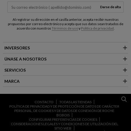
Darse de alta
Al registrar su dirección en el casilla anterior, acepta recibir nuestras
propuestas por correo electrónico y acepta que sus datos sean tratados de
acuerdo con nuestros
Términos de uso
y
Política de privacidad
.
INVERSORES
ÚNASE A NOSOTROS
SERVICIOS
MARCA
CONTACTO
TODAS LAS TIENDAS
POLÍTICA DE PRIVACIDAD Y DE PROTECCIÓN DE DATOS DE CARÁCTER
PERSONAL, DE COOKIES Y DE DATOS DE CONEXIÓN DE ROCHE
BOBOIS
CONFIGURAR PREFERENCIAS DE COOKIES
CONSIDERACIONES LEGALES Y CONDICIONES DE UTILIZACIÓN DEL
SITIO WEB