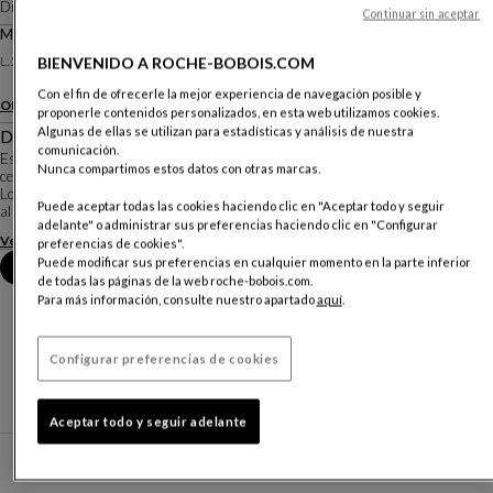
Diseño
Andrea Casati
Continuar sin aceptar
MESA DE COMEDOR
Otras dimensiones
L. 200 X A. 73,6 X P. 100 Cm
BIENVENIDO A ROCHE-BOBOIS.COM
Con el fin de ofrecerle la mejor experiencia de navegación posible y
Otros materiales
proponerle contenidos personalizados, en esta web utilizamos cookies.
Algunas de ellas se utilizan para estadísticas y análisis de nuestra
Descripción
comunicación.
Esta mesa de comedor con diseño firme, está constituida de un sobre de
Nunca compartimos estos datos con otras marcas.
cerámica encima de un cristal, posado sobre una pata de acero lacado.
Los ocho planos de acero, tallados en trapecio, están ensamblados por parejas
Puede aceptar todas las cookies haciendo clic en "Aceptar todo y seguir
al suelo y se despliegan en ...
adelante" o administrar sus preferencias haciendo clic en "Configurar
Ver más
Descargar la ficha técnica
preferencias de cookies".
Puede modificar sus preferencias en cualquier momento en la parte inferior
Reserva una cita en tienda
de todas las páginas de la web roche-bobois.com.
Para más información, consulte nuestro apartado
aquí
.
Configurar preferencias de cookies
Aceptar todo y seguir adelante