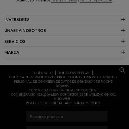
acuerdo con nuestros
Términos de uso
y
Política de privacidad
.
INVERSORES
ÚNASE A NOSOTROS
SERVICIOS
MARCA
CONTACTO
TODAS LAS TIENDAS
POLÍTICA DE PRIVACIDAD Y DE PROTECCIÓN DE DATOS DE CARÁCTER
PERSONAL, DE COOKIES Y DE DATOS DE CONEXIÓN DE ROCHE
BOBOIS
CONFIGURAR PREFERENCIAS DE COOKIES
CONSIDERACIONES LEGALES Y CONDICIONES DE UTILIZACIÓN DEL
SITIO WEB
ROCHE BOBOIS DIGITAL ACCESSIBILITY POLICY