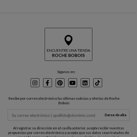
ENCUENTRE UNA TIENDA
ROCHE BOBOIS
Síganos en:
Instagram
Facebook
Pinterest
Youtube
LinkedIn
TikTok
Recibe por correo electrónico las últimas noticias y ofertas de Roche
Bobois
Darse de alta
Al registrar su dirección en el casilla anterior, acepta recibir nuestras
propuestas por correo electrónico y acepta que sus datos sean tratados de