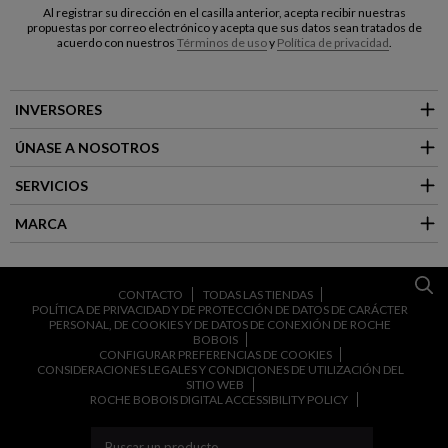
Al registrar su dirección en el casilla anterior, acepta recibir nuestras
propuestas por correo electrónico y acepta que sus datos sean tratados de
acuerdo con nuestros
Términos de uso
y
Política de privacidad
.
INVERSORES
ÚNASE A NOSOTROS
SERVICIOS
MARCA
CONTACTO
TODAS LAS TIENDAS
POLÍTICA DE PRIVACIDAD Y DE PROTECCIÓN DE DATOS DE CARÁCTER
PERSONAL, DE COOKIES Y DE DATOS DE CONEXIÓN DE ROCHE
BOBOIS
CONFIGURAR PREFERENCIAS DE COOKIES
CONSIDERACIONES LEGALES Y CONDICIONES DE UTILIZACIÓN DEL
SITIO WEB
ROCHE BOBOIS DIGITAL ACCESSIBILITY POLICY