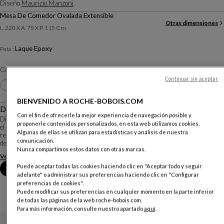
Diseño
Maurizio Manzoni
Mesa De Comedor Ovalada Extensible
Otras dimensiones
L. 220 X A. 75 X P. 115 Cm
Laque Epoxy
Pata :
Color :
Rusty Brown
Continuar sin aceptar
Otros colores
+14
BIENVENIDO A ROCHE-BOBOIS.COM
Descripción
Con el fin de ofrecerle la mejor experiencia de navegación posible y
Diseñada por Maurizio Manzoni, la mesa Deltalis dibuja una línea elegante en
proponerle contenidos personalizados, en esta web utilizamos cookies.
el espacio. Con o sin extensiones, su sobre oblongo de cerámica, luminoso y
Algunas de ellas se utilizan para estadísticas y análisis de nuestra
resistente, refleja la luz y aporta una presencia sofisticada. La pata de acero,
comunicación.
de líneas simétr...
Nunca compartimos estos datos con otras marcas.
Ver más
Descargar la ficha técnica
Puede aceptar todas las cookies haciendo clic en "Aceptar todo y seguir
Reserva una cita en tienda
adelante" o administrar sus preferencias haciendo clic en "Configurar
preferencias de cookies".
Puede modificar sus preferencias en cualquier momento en la parte inferior
de todas las páginas de la web roche-bobois.com.
Para más información, consulte nuestro apartado
aquí
.