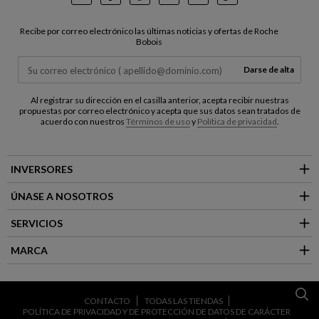
Instagram
Facebook
Pinterest
Youtube
LinkedIn
TikTok
Recibe por correo electrónico las últimas noticias y ofertas de Roche
Bobois
Darse de alta
Al registrar su dirección en el casilla anterior, acepta recibir nuestras
propuestas por correo electrónico y acepta que sus datos sean tratados de
acuerdo con nuestros
Términos de uso
y
Política de privacidad
.
INVERSORES
ÚNASE A NOSOTROS
SERVICIOS
MARCA
CONTACTO
TODAS LAS TIENDAS
POLÍTICA DE PRIVACIDAD Y DE PROTECCIÓN DE DATOS DE CARÁCTER