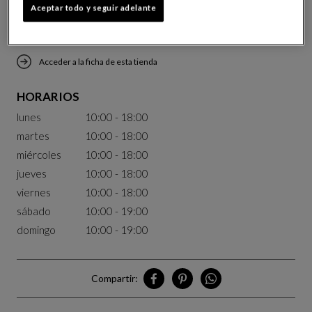
Aceptar todo y seguir adelante
Contactar con la tienda por email
Acceder a la ficha de esta tienda
HORARIOS
lunes
10:00 - 18:00
martes
10:00 - 18:00
miércoles
10:00 - 18:00
jueves
10:00 - 18:00
viernes
10:00 - 18:00
sábado
10:00 - 19:00
domingo
10:00 - 19:00
Compartir:
Compartir Chengdu en Facebook
Compartir Chengdu en Pinteres
Compartir Chengdu en W