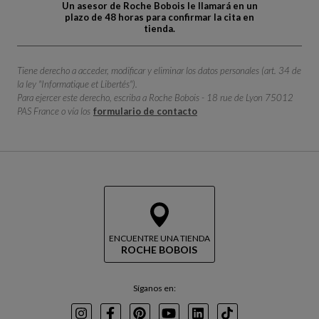
Un asesor de Roche Bobois le llamará en un
plazo de 48 horas para confirmar la cita en
tienda.
Tiene derecho a acceder, modificar y eliminar los datos personales (art. 34 de
la ley "Informatique et Libertés").
Para ejercer este derecho, escriba a Roche Bobois - 18 rue de Lyon 75012
PAS France o vía los
formulario de contacto
ENCUENTRE UNA TIENDA
ROCHE BOBOIS
Síganos en: