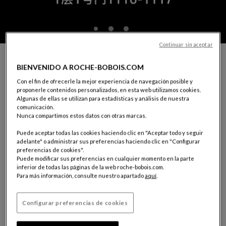
Continuar sin aceptar
PIDA UNA CITA CON UN DECORADOR DE ROCHE
BIENVENIDO A ROCHE-BOBOIS.COM
BOBOIS
Con el fin de ofrecerle la mejor experiencia de navegación posible y
Desea ser guiado en la elección de sus muebles, en la decoración de
proponerle contenidos personalizados, en esta web utilizamos cookies.
su interior o en la realización de un proyecto.
Algunas de ellas se utilizan para estadísticas y análisis de nuestra
Nuestros asesores decoradores están a su disposición.
comunicación.
Para poder darle la mejor acogida, complete el siguiente
Nunca compartimos estos datos con otras marcas.
formulario
Puede aceptar todas las cookies haciendo clic en "Aceptar todo y seguir
adelante" o administrar sus preferencias haciendo clic en "Configurar
preferencias de cookies".
SU TIENDA:
CHENGDU
Puede modificar sus preferencias en cualquier momento en la parte
1116-1117, 1st Floor, Fusen Noble House
inferior de todas las páginas de la web roche-bobois.com.
No. 18, Shenghe 2nd Road
Para más información, consulte nuestro apartado
aquí
.
610094 Wuhou District, Chengdu, Sichuan Province
Tel.: (+86)13458074384
Configurar preferencias de cookies
Escoger una tienda