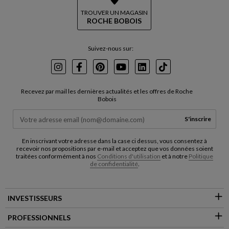
TROUVER UN MAGASIN
ROCHE BOBOIS
Suivez-nous sur:
Instagram
Facebook
Pinterest
Youtube
LinkedIn
TikTok
Recevez par mail les dernières actualités et les offres de Roche
Bobois
S'inscrire
En inscrivant votre adresse dans la case ci dessus, vous consentez à
recevoir nos propositions par e-mail et acceptez que vos données soient
traitées conformément à nos
Conditions d'utilisation
et à notre
Politique
de confidentialité
.
INVESTISSEURS
PROFESSIONNELS