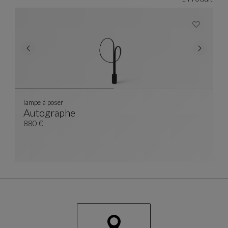
lampe à poser
Autographe
Lampe À Poser
Voir La Description Complète
880 €