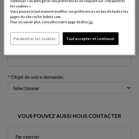
continuer » ou bien gérer vos préférences en cliquant sur « Paramétrer
les cookies ».
Vous pouvez à tout moment modifier vos préférences en bas de toutes les
pages du site roche-bobois.com.
Adresse e-mail: (nom@domaine.com)
Pour en savoir plus, consultez notre page dédiée
ici
.
Paramétrer les cookies
Tout accepter et continuer
Numéro de téléphone: (optionnel)
Objet de votre demande:
VOUS POUVEZ AUSSI NOUS CONTACTER
Par courrier