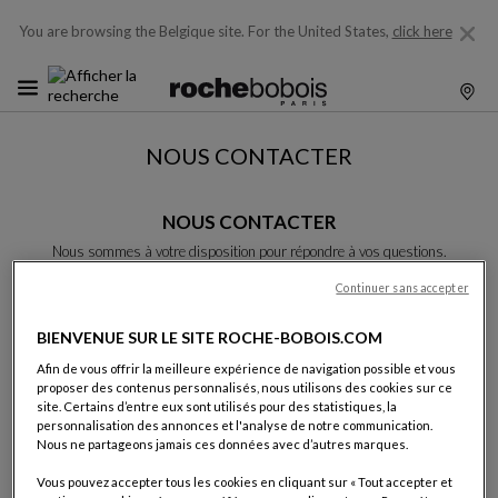
You are browsing the Belgique site.
For the United States,
click here
NOUS CONTACTER
NOUS CONTACTER
Nous sommes à votre disposition pour répondre à vos questions.
Merci de bien vouloir complèter le formulaire, nous vous répondrons
rapidement.
Continuer sans accepter
Sauf indication contraire, tous les champs sont obligatoires.
BIENVENUE SUR LE SITE ROCHE-BOBOIS.COM
Afin de vous offrir la meilleure expérience de navigation possible et vous
Nom:
proposer des contenus personnalisés, nous utilisons des cookies sur ce
site. Certains d’entre eux sont utilisés pour des statistiques, la
personnalisation des annonces et l'analyse de notre communication.
Nous ne partageons jamais ces données avec d’autres marques.
Prénom:
Vous pouvez accepter tous les cookies en cliquant sur « Tout accepter et