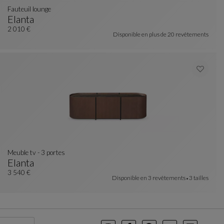
fauteuil lounge
Elanta
 coloris : 4 couleurs disponibles
Fauteuil Lounge
Voir La Description Complète
2 010 €
Disponible en plus de
20 revêtements
meuble tv - 3 portes
Elanta
Meuble Tv - 3 Portes
Voir La Description Complète
3 540 €
Disponible en
3 revêtements
3 tailles