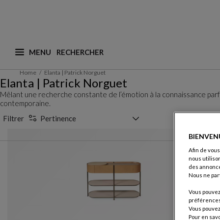
MENU
Que recherchez-vous ? (nous adaptons les suggesti
Home
Elanta | Patrick Norguet
Elanta | Patrick Norguet
Mêlant une recherche constante de l’émotion à la connaissance parfa
contemporaine.
Sélecteur de tri
Filtrer
Pertinence
BIENVEN
Afin de vous
nous utiliso
des annonce
Nous ne par
Vous pouvez 
préférences 
Vous pouvez 
Pour en savo