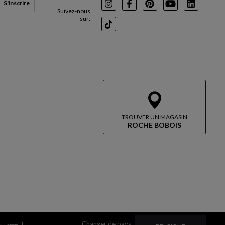
S'inscrire
Instagram
Facebook
Pinterest
Youtube
LinkedIn
Suivez-nous
sur:
TikTok
TROUVER UN MAGASIN
ROCHE BOBOIS
Changer de pays