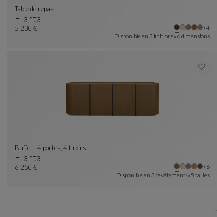
table de repas
Elanta
Autr
+4
Table De Repas
Voir La Description Complète
5 230 €
Disponible en
3 finitions
6 dimensions
buffet - 4 portes, 4 tiroirs
Elanta
Autr
+6
Buffet - 4 Portes, 4 Tiroirs
Voir La Description Complète
6 250 €
Disponible en
3 revêtements
5 tailles