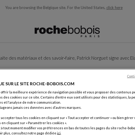
You are browsing the Belgique site.
For the United States,
click here
ons en fonction de ce que vous recherchez)
ite des matériaux et des savoir‑faire, Patrick Norguet signe avec Ela
Conti
UE SUR LE SITE ROCHE-BOBOIS.COM
 offrir la meilleure expérience de navigation possible et vous proposer des contenus p
ns des cookies sur ce site. Certains d’entre eux sont utilisés pour des statistiques, la 
s et l'analyse de notre communication.
tageons jamais ces données avec d’autres marques.
accepter tous les cookies en cliquant sur « Tout accepter et continuer » ou bien gérer 
en cliquant sur « Paramétrer les cookies ».
à tout moment modifier vos préférences en bas de toutes les pages du site roche-bobo
ir plus, consultez notre page dédiée
ici
.