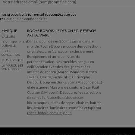
 nos propositions par e-mail et acceptez que vos
tre
Politique de confidentialité
.
MARQUE
ROCHE BOBOIS : LE DESIGN ET LE
FRENCH
ART DE VIVRE.
VALEURS
Dans chacun de ses 265 magasins dans le
DÉVELOPPEMENT
DURABLE
monde, Roche Bobois propose des collections
L'ÉCO-
originales, une fabrication exclusivement
CONCEPTION
Européenne et un haut niveau de
MUSÉE VIRTUEL
personnalisation. Des meubles conçus en
LA MARQUE ET
collaboration avec des designers et des
SON HISTOIRE
artistes de renom (Marcel Wanders, Kenzo
Takada, Ora Ito, Sacha Lakic, Christophe
Delcourt, Stephen Burks, Joana Vasconcelos...)
et de grandes Maisons de couture (Jean Paul
Gaultier & Missoni). Découvrez les collections
de canapés, fauteuils, tables basses,
bibliothèques, tables de repas, chaises, buffets,
lits, armoires, luminaires, coussins et tapis sur
roche-bobois.com Belgique
.