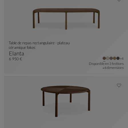
table de repas rectangulaire - plateau
céramique fokos
Elanta
Autr
+4
Table De Repas Rectangulaire - Plateau Céramiqu
Voir La Description Complète
6 950 €
Disponible en
3 finitions
6 dimensions