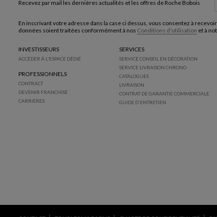
Recevez par mail les dernières actualités et les offres de Roche Bobois
En inscrivant votre adresse dans la case ci dessus, vous consentez à recevoir
données soient traitées conformément à nos
Conditions d'utilisation
et à no
INVESTISSEURS
SERVICES
ACCÉDER À L'ESPACE DÉDIÉ
SERVICE CONSEIL EN DÉCORATION
SERVICE LIVRAISON CHRONO
PROFESSIONNELS
CATALOGUES
CONTRACT
LIVRAISON
DEVENIR FRANCHISÉ
CONTRAT DE GARANTIE COMMERCIALE
CARRIÈRES
GUIDE D'ENTRETIEN