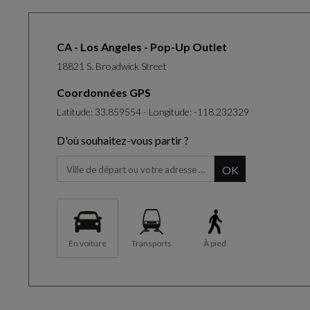
CA - Los Angeles - Pop-Up Outlet
18821 S. Broadwick Street
Coordonnées GPS
Latitude: 33.859554 - Longitude: -118.232329
D'où souhaitez-vous partir ?
Lorsque vous commencez à taper, le panel de suggestions 
OK
En voiture
Transports
À pied