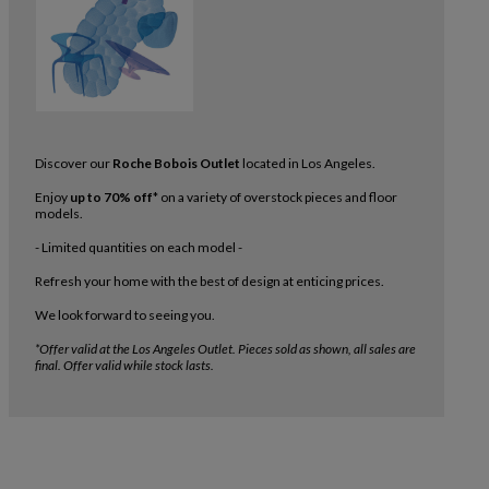
Discover our
Roche Bobois Outlet
located in Los Angeles.
Enjoy
up to 70% off
* on a variety of overstock pieces and floor
models.
- Limited quantities on each model -
Refresh your home with the best of design at enticing prices.
We look forward to seeing you.
*Offer valid at the Los Angeles Outlet. Pieces sold as shown, all sales are
k
nterest
t sur Whatsapp
final. Offer valid while stock lasts.