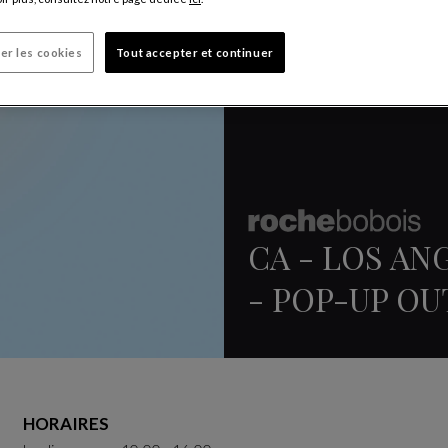
er les cookies
Tout accepter et continuer
CA - LOS AN
- POP-UP O
HORAIRES