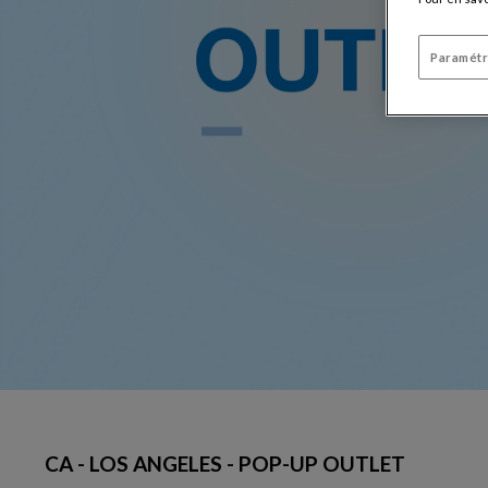
Paramétr
CA - LOS ANGELES - POP-UP OUTLET