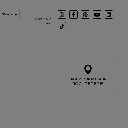
S'inscrire
Instagram
Facebook
Pinterest
Youtube
LinkedIn
Suivez-nous
sur:
TikTok
TROUVER UN MAGASIN
ROCHE BOBOIS