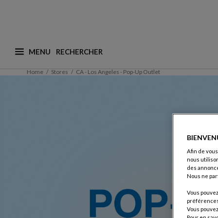
MENU
Que recherchez-vous ? (nous adaptons les suggesti
Home
Stores
CA - Los Angeles - Pop-Up Outlet
BIENVEN
Afin de vous
nous utiliso
des annonce
Nous ne par
Vous pouvez 
préférences 
Vous pouvez 
Pour en savo