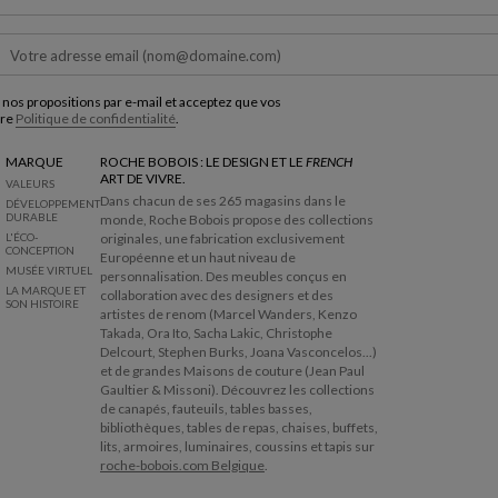
v
e
n
i
r
 nos propositions par e-mail et acceptez que vos
a
tre
Politique de confidentialité
.
v
a
MARQUE
ROCHE BOBOIS : LE DESIGN ET LE
FRENCH
ART DE VIVRE.
n
VALEURS
Dans chacun de ses 265 magasins dans le
t
DÉVELOPPEMENT
DURABLE
monde, Roche Bobois propose des collections
l
L'ÉCO-
originales, une fabrication exclusivement
a
CONCEPTION
Européenne et un haut niveau de
c
MUSÉE VIRTUEL
personnalisation. Des meubles conçus en
a
LA MARQUE ET
collaboration avec des designers et des
SON HISTOIRE
r
artistes de renom (Marcel Wanders, Kenzo
t
Takada, Ora Ito, Sacha Lakic, Christophe
e
Delcourt, Stephen Burks, Joana Vasconcelos...)
et de grandes Maisons de couture (Jean Paul
Gaultier & Missoni). Découvrez les collections
de canapés, fauteuils, tables basses,
bibliothèques, tables de repas, chaises, buffets,
lits, armoires, luminaires, coussins et tapis sur
roche-bobois.com Belgique
.