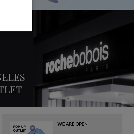
GELES
UTLET
WE ARE OPEN