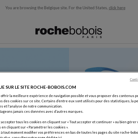
You are browsing the Belgique site.
For the United States,
click here
ons en fonction de ce que vous recherchez)
Conti
UE SUR LE SITE ROCHE-BOBOIS.COM
 offrir la meilleure expérience de navigation possible et vous proposer des contenus p
ns des cookies sur ce site. Certains d’entre eux sont utilisés pour des statistiques, la 
s et l'analyse de notre communication.
tageons jamais ces données avec d’autres marques.
accepter tous les cookies en cliquant sur « Tout accepter et continuer » ou bien gérer 
en cliquant sur « Paramétrer les cookies ».
à tout moment modifier vos préférences en bas de toutes les pages du site roche-bobo
ir plus, consultez notre page dédiée
ici
.