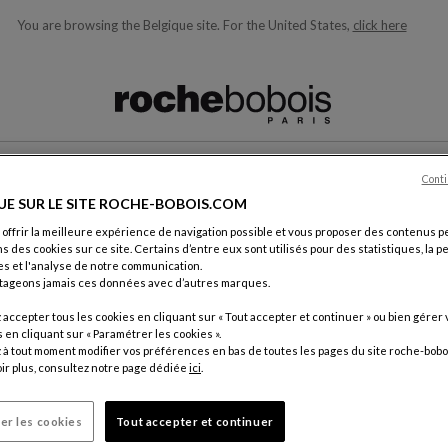
You are browsing the Belgique site.
For the United States,
click here
ons en fonction de ce que vous recherchez)
Conti
NOUS CONTACTER
UE SUR LE SITE ROCHE-BOBOIS.COM
 offrir la meilleure expérience de navigation possible et vous proposer des contenus p
ns des cookies sur ce site. Certains d’entre eux sont utilisés pour des statistiques, la 
s et l'analyse de notre communication.
tageons jamais ces données avec d’autres marques.
accepter tous les cookies en cliquant sur « Tout accepter et continuer » ou bien gérer 
ement.
en cliquant sur « Paramétrer les cookies ».
Par cour
à tout moment modifier vos préférences en bas de toutes les pages du site roche-bobo
ir plus, consultez notre page dédiée
ici
.
Service C
18, rue d
75012 Pa
er les cookies
Tout accepter et continuer
France