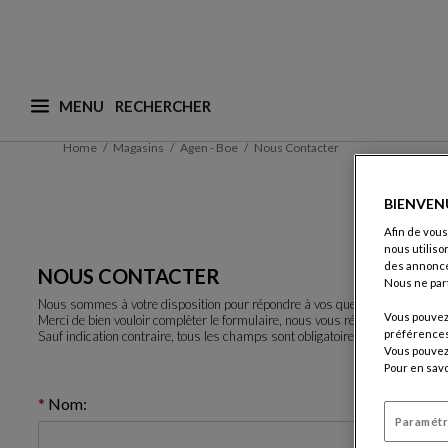
MENU
Que recherchez-vous ? (nous adaptons les suggesti
Home
Magasins
Agen - Boe
Nous Contacter
BIENVEN
Afin de vous
nous utiliso
des annonce
NOUS CONTACTER
Nous ne par
Nous sommes à votre disposition pour répondre à vos questions.
Vous pouvez 
Merci de bien vouloir complèter le formulaire, nous vous répondrons rapid
préférences 
Sauf indication contraire, tous les champs sont obligatoires.
Vous pouvez 
Pour en savo
Nom:
Paramétr