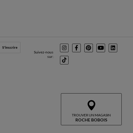
S'inscrire
Instagram
Facebook
Pinterest
Youtube
LinkedIn
Suivez-nous
sur:
TikTok
TROUVER UN MAGASIN
ROCHE BOBOIS