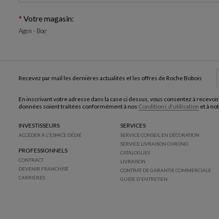
Votre magasin:
Agen - Boe
Recevez par mail les dernières actualités et les offres de Roche Bobois
En inscrivant votre adresse dans la case ci dessus, vous consentez à recevoir
données soient traitées conformément à nos
Conditions d'utilisation
et à no
INVESTISSEURS
SERVICES
ACCÉDER À L'ESPACE DÉDIÉ
SERVICE CONSEIL EN DÉCORATION
SERVICE LIVRAISON CHRONO
PROFESSIONNELS
CATALOGUES
CONTRACT
LIVRAISON
DEVENIR FRANCHISÉ
CONTRAT DE GARANTIE COMMERCIALE
CARRIÈRES
GUIDE D'ENTRETIEN