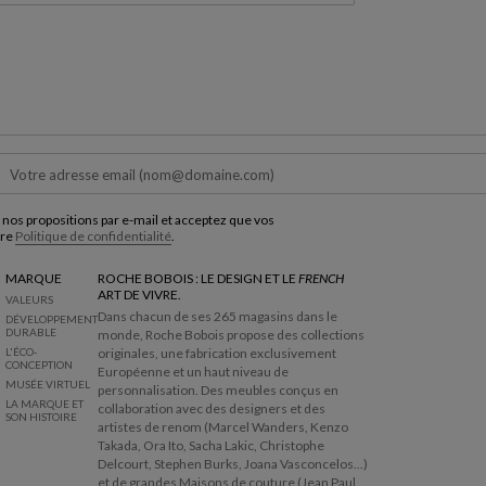
 nos propositions par e-mail et acceptez que vos
tre
Politique de confidentialité
.
MARQUE
ROCHE BOBOIS : LE DESIGN ET LE
FRENCH
ART DE VIVRE.
VALEURS
Dans chacun de ses 265 magasins dans le
DÉVELOPPEMENT
DURABLE
monde, Roche Bobois propose des collections
L'ÉCO-
originales, une fabrication exclusivement
CONCEPTION
Européenne et un haut niveau de
MUSÉE VIRTUEL
personnalisation. Des meubles conçus en
LA MARQUE ET
collaboration avec des designers et des
SON HISTOIRE
artistes de renom (Marcel Wanders, Kenzo
Takada, Ora Ito, Sacha Lakic, Christophe
Delcourt, Stephen Burks, Joana Vasconcelos...)
et de grandes Maisons de couture (Jean Paul