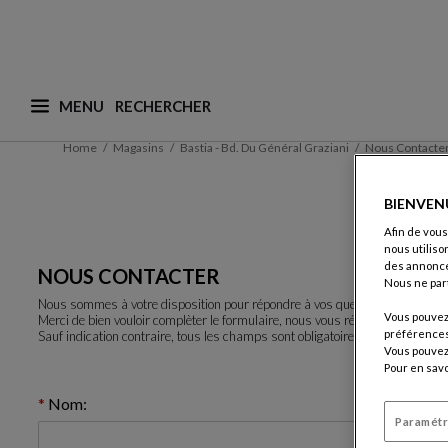
MENU
Que recherchez-vous ? (nous adaptons les suggesti
Home
Magasins
Bastia - Bd. Du Général Graziani
Nous Contacte
BIENVEN
Afin de vous
nous utiliso
des annonce
NOUS CONTACTER
Nous ne par
Nous sommes à votre disposition pour répondre à vos questions.
Vous pouvez 
Merci de bien vouloir complèter le formulaire, nous vous répondrons rapid
préférences 
Sauf indication contraire, tous les champs sont obligatoires.
Vous pouvez 
Pour en savo
Nom:
Paramétr