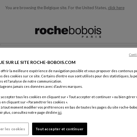
You are browsing the Belgique site.
For the United States,
click here
ons en fonction de ce que vous recherchez)
r
Conti
NOUS CONTACTER
UE SUR LE SITE ROCHE-BOBOIS.COM
 offrir la meilleure expérience de navigation possible et vous proposer des contenus p
ns des cookies sur ce site. Certains d’entre eux sont utilisés pour des statistiques, la 
s et l'analyse de notre communication.
tageons jamais ces données avec d’autres marques.
accepter tous les cookies en cliquant sur « Tout accepter et continuer » ou bien gérer 
ement.
en cliquant sur « Paramétrer les cookies ».
Par cour
à tout moment modifier vos préférences en bas de toutes les pages du site roche-bobo
ir plus, consultez notre page dédiée
ici
.
Service C
18, rue d
75012 Pa
er les cookies
Tout accepter et continuer
France