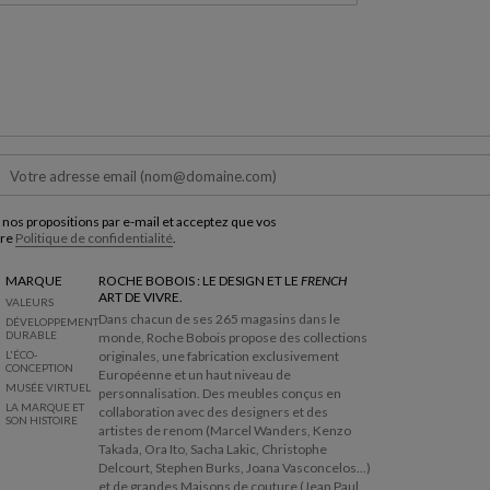
 nos propositions par e-mail et acceptez que vos
tre
Politique de confidentialité
.
MARQUE
ROCHE BOBOIS : LE DESIGN ET LE
FRENCH
ART DE VIVRE.
VALEURS
Dans chacun de ses 265 magasins dans le
DÉVELOPPEMENT
DURABLE
monde, Roche Bobois propose des collections
L'ÉCO-
originales, une fabrication exclusivement
CONCEPTION
Européenne et un haut niveau de
MUSÉE VIRTUEL
personnalisation. Des meubles conçus en
LA MARQUE ET
collaboration avec des designers et des
SON HISTOIRE
artistes de renom (Marcel Wanders, Kenzo
Takada, Ora Ito, Sacha Lakic, Christophe
Delcourt, Stephen Burks, Joana Vasconcelos...)
et de grandes Maisons de couture (Jean Paul