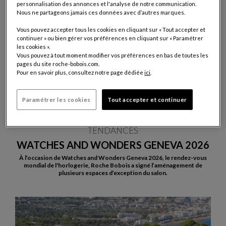
personnalisation des annonces et l'analyse de notre communication.
Nous ne partageons jamais ces données avec d’autres marques.
Vous pouvez accepter tous les cookies en cliquant sur « Tout accepter et
continuer » ou bien gérer vos préférences en cliquant sur « Paramétrer
les cookies ».
Vous pouvez à tout moment modifier vos préférences en bas de toutes les
pages du site roche-bobois.com.
Pour en savoir plus, consultez notre page dédiée
ici
.
Paramétrer les cookies
Tout accepter et continuer
JUILLET 2026
TENDANCES
WATCHES AND WONDERS GENEVA 2026
À l’occasion de Watches and Wonders Geneva 2026, le rendez-vous
mondial de l'horlogerie, Roche Bobois a signé l’aménagement de
plusieurs espaces d’exception du salon.