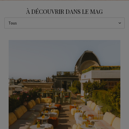
CARROUSEL
afficher la diapositive %
À DÉCOUVRIR DANS LE MAG