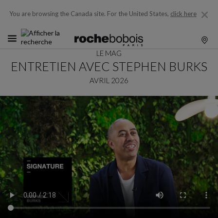
You are browsing the Canada site.
For the United States,
click here
LE MAG
ENTRETIEN AVEC STEPHEN BURKS
AVRIL 2026