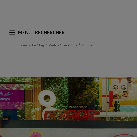
MENU
Que recherchez-vous ? (nous adaptons les suggesti
Home
Le Mag
Pedro Almodóvar À Madrid