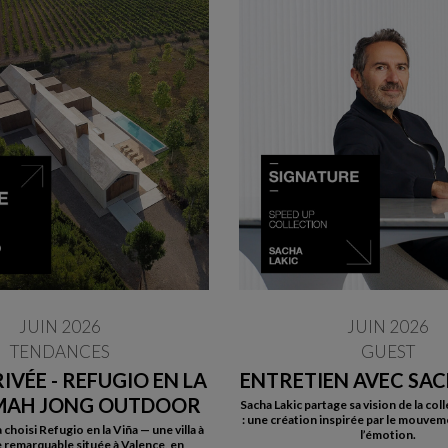
JUIN 2026
JUIN 2026
TENDANCES
GUEST
RIVÉE - REFUGIO EN LA
ENTRETIEN AVEC SAC
 MAH JONG OUTDOOR
Sacha Lakic partage sa vision de la co
: une création inspirée par le mouveme
choisi Refugio en la Viña — une villa à
l’émotion.
e remarquable située à Valence, en