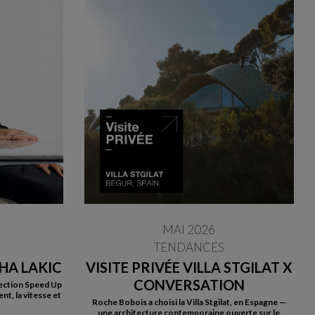
MAI 2026
TENDANCES
HA LAKIC
VISITE PRIVÉE VILLA STGILAT X
CONVERSATION
llection Speed Up
nt, la vitesse et
Roche Bobois a choisi la Villa Stgilat, en Espagne —
une architecture contemporaine ouverte sur le