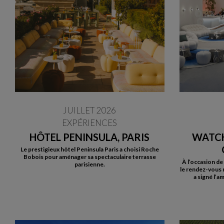
JUILLET 2026
EXPÉRIENCES
HÔTEL PENINSULA, PARIS
WATC
Le prestigieux hôtel Peninsula Paris a choisi Roche
Bobois pour aménager sa spectaculaire terrasse
À l’occasion d
parisienne.
le rendez-vous 
a signé l’