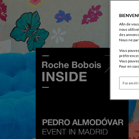
BIENVEN
Afin de vous
nous utiliso
des annonce
Nous ne par
Vous pouvez 
préférences 
Vous pouvez 
Pour en savo
Paramétr