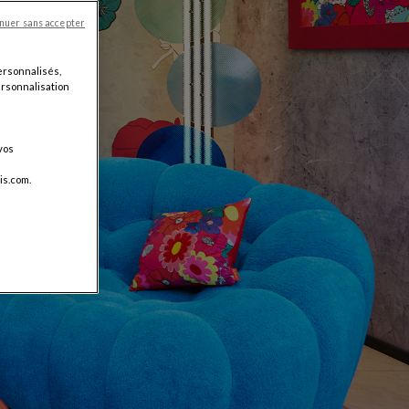
nuer sans accepter
ersonnalisés,
personnalisation
vos
is.com.