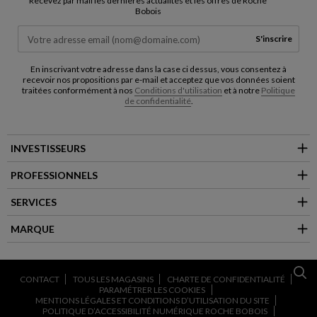
Recevez par mail les dernières actualités et les offres de Roche
Bobois
S'inscrire
En inscrivant votre adresse dans la case ci dessus, vous consentez à
recevoir nos propositions par e-mail et acceptez que vos données soient
traitées conformément à nos
Conditions d'utilisation
et à notre
Politique
de confidentialité
.
INVESTISSEURS
PROFESSIONNELS
SERVICES
MARQUE
CONTACT
TOUS LES MAGASINS
CHARTE DE CONFIDENTIALITÉ
PARAMÉTRER LES COOKIES
MENTIONS LÉGALES ET CONDITIONS D’UTILISATION DU SITE
POLITIQUE D’ACCESSIBILITÉ NUMÉRIQUE ROCHE BOBOIS