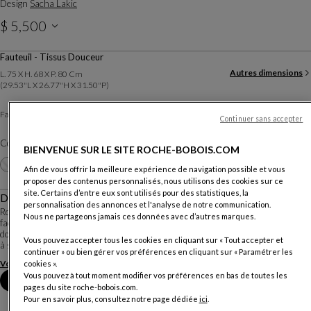
Design
Sacha Lakic
$ 5,500
Prix hors livraison, valable au Canada.
Fauteuil - Tissus Douceur
Autres dimensions
L. 75 X H. 68 X P. 80 Cm
(29.53"l X 26.77"h X 31.50"p)
Tissu Douceur
Fauteuil :
Autres revêtements
Continuer sans accepter
Coloris :
Blanc
BIENVENUE SUR LE SITE ROCHE-BOBOIS.COM
Autres coloris
+5
Afin de vous offrir la meilleure expérience de navigation possible et vous
proposer des contenus personnalisés, nous utilisons des cookies sur ce
site. Certains d’entre eux sont utilisés pour des statistiques, la
Description
personnalisation des annonces et l'analyse de notre communication.
Rondeurs, courbes et angles adoucis, se marient à un revêtement tout doux,
Nous ne partageons jamais ces données avec d’autres marques.
façon fausse fourrure, aux couleurs très tendances. A la fois esthétique,
douillet et confortable, le fauteuil ASTREA s'adapte à tous les intérieurs grâce
Vous pouvez accepter tous les cookies en cliquant sur « Tout accepter et
à son petit volume e...
continuer » ou bien gérer vos préférences en cliquant sur « Paramétrer les
Voir plus
Télécharger la fiche technique
cookies ».
Vous pouvez à tout moment modifier vos préférences en bas de toutes les
Prendre rendez-vous en magasin
pages du site roche-bobois.com.
Pour en savoir plus, consultez notre page dédiée
ici
.