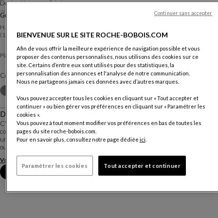
Design
Kateryna Sokolova
Continuer sans accepter
Guéridon Coupole
H. 40 X ∅. 35 Cm
BIENVENUE SUR LE SITE ROCHE-BOBOIS.COM
(15.75"h X 13.78"∅)
Afin de vous offrir la meilleure expérience de navigation possible et vous
Verre en masse coloré
Plateau :
proposer des contenus personnalisés, nous utilisons des cookies sur ce
site. Certains d’entre eux sont utilisés pour des statistiques, la
personnalisation des annonces et l'analyse de notre communication.
Coloris :
Jaune
Nous ne partageons jamais ces données avec d’autres marques.
Autres coloris
+2
Vous pouvez accepter tous les cookies en cliquant sur « Tout accepter et
continuer » ou bien gérer vos préférences en cliquant sur « Paramétrer les
Description
cookies ».
C'est en 2020 lors de sa 7ème édition que le Roche Bobois Design Award a
Vous pouvez à tout moment modifier vos préférences en bas de toutes les
connu Kateryna Sokolova, jeune desinger Ukrainienne. Son projet lauréat est
pages du site roche-bobois.com.
une série de petits guéridons et tables basses aux plateaux en verre moulés
Pour en savoir plus, consultez notre page dédiée
ici
.
ou soufflés à la bouche. ...
Voir plus
Télécharger la fiche technique
Paramétrer les cookies
Tout accepter et continuer
Prendre rendez-vous en magasin