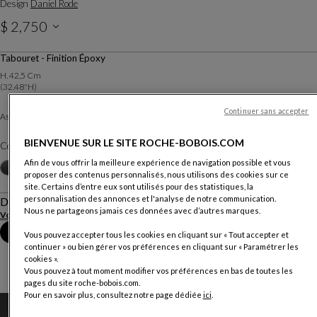
Design
Daniel Rode
$ 2,750
Prix hors livraison, valable au Canada.
Tabouret - Finition Époxy
H. 42,5 Cm
(32.48"h)
Continuer sans accepter
Tissu Nexus
Assise :
Autres revêtements
BIENVENUE SUR LE SITE ROCHE-BOBOIS.COM
Coloris :
Kiwi
Afin de vous offrir la meilleure expérience de navigation possible et vous
Autres coloris
+10
proposer des contenus personnalisés, nous utilisons des cookies sur ce
site. Certains d’entre eux sont utilisés pour des statistiques, la
personnalisation des annonces et l'analyse de notre communication.
Description
Nous ne partageons jamais ces données avec d’autres marques.
Voir plus
Télécharger la fiche technique
Prendre rendez-vous en magasin
Vous pouvez accepter tous les cookies en cliquant sur « Tout accepter et
continuer » ou bien gérer vos préférences en cliquant sur « Paramétrer les
cookies ».
Vous pouvez à tout moment modifier vos préférences en bas de toutes les
pages du site roche-bobois.com.
Pour en savoir plus, consultez notre page dédiée
ici
.