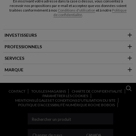
En inscrivant votre adresse dans la case ci dessus, vous consentez à
recevoir nos propositions par e-mail et acceptez que vos données soient
traitées conformément à nos
Conditions d'utilisation
et à notre
Politique
de confidentialité
.
INVESTISSEURS
PROFESSIONNELS
SERVICES
MARQUE
CONTACT
TOUS LES MAGASINS
CHARTE DE CONFIDENTIALITÉ
PARAMÉTRER LES COOKIES
MENTIONS LÉGALES ET CONDITIONS D’UTILISATION DU SITE
POLITIQUE D’ACCESSIBILITÉ NUMÉRIQUE ROCHE BOBOIS
CHANGER DE PAYS
Changer de pays
CANADA