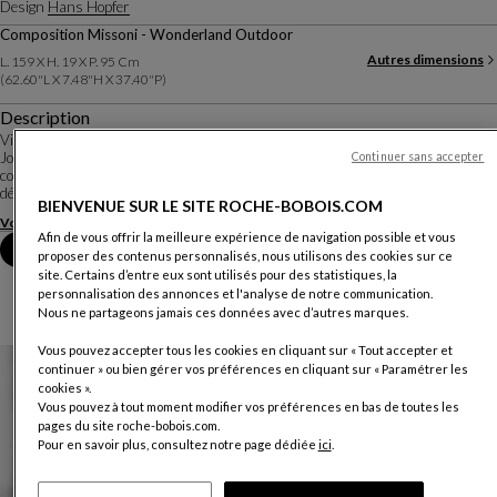
Design
Hans Hopfer
Composition Missoni - Wonderland Outdoor
Autres dimensions
L. 159 X H. 19 X P. 95 Cm
(62.60"l X 7.48"h X 37.40"p)
Description
Vivre au ras du sol, ou presque… Décliné en version outdoor, le canapé Mah
Jong conserve le caractère modulable et composable qui a fait son succès. Les
Continuer sans accepter
coussins semblent flotter sur des plateformes à motifs ajourés qui les
détachent du sol. Sur le c...
BIENVENUE SUR LE SITE ROCHE-BOBOIS.COM
Voir plus
Télécharger la fiche technique
Afin de vous offrir la meilleure expérience de navigation possible et vous
Prendre rendez-vous en magasin
proposer des contenus personnalisés, nous utilisons des cookies sur ce
site. Certains d’entre eux sont utilisés pour des statistiques, la
personnalisation des annonces et l'analyse de notre communication.
Nous ne partageons jamais ces données avec d’autres marques.
Vous pouvez accepter tous les cookies en cliquant sur « Tout accepter et
continuer » ou bien gérer vos préférences en cliquant sur « Paramétrer les
cookies ».
Vous pouvez à tout moment modifier vos préférences en bas de toutes les
pages du site roche-bobois.com.
Pour en savoir plus, consultez notre page dédiée
ici
.