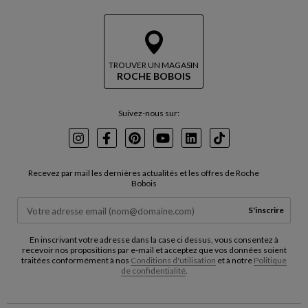
TROUVER UN MAGASIN
ROCHE BOBOIS
Suivez-nous sur:
Instagram
Facebook
Pinterest
Youtube
LinkedIn
TikTok
Recevez par mail les dernières actualités et les offres de Roche
Bobois
S'inscrire
En inscrivant votre adresse dans la case ci dessus, vous consentez à
recevoir nos propositions par e-mail et acceptez que vos données soient
traitées conformément à nos
Conditions d'utilisation
et à notre
Politique
de confidentialité
.