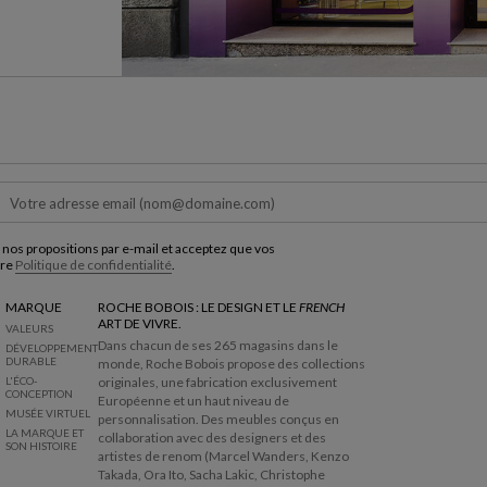
 nos propositions par e-mail et acceptez que vos
tre
Politique de confidentialité
.
MARQUE
ROCHE BOBOIS : LE DESIGN ET LE
FRENCH
ART DE VIVRE.
VALEURS
Dans chacun de ses 265 magasins dans le
DÉVELOPPEMENT
DURABLE
monde, Roche Bobois propose des collections
L'ÉCO-
originales, une fabrication exclusivement
CONCEPTION
Européenne et un haut niveau de
MUSÉE VIRTUEL
personnalisation. Des meubles conçus en
LA MARQUE ET
collaboration avec des designers et des
SON HISTOIRE
artistes de renom (Marcel Wanders, Kenzo
Takada, Ora Ito, Sacha Lakic, Christophe