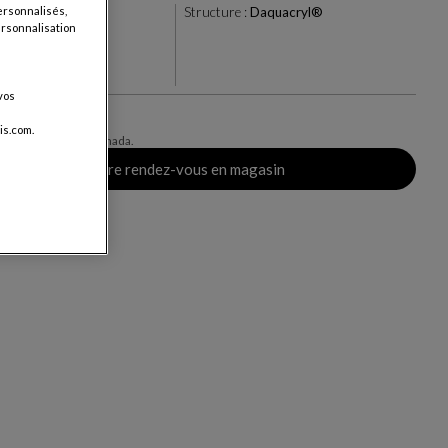
ersonnalisés,
anc
Structure :
Daquacryl®
personnalisation
+27
ris
vos
0
is.com.
vraison, valable au Canada.
Prendre rendez-vous en magasin