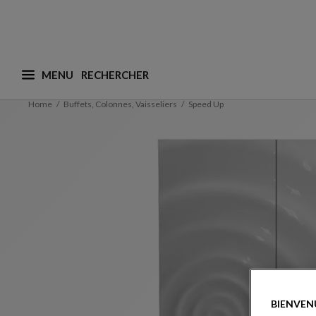
MENU
Que recherchez-vous ? (nous adaptons les suggesti
Home
Buffets, Colonnes, Vaisseliers
Speed Up
BIENVEN