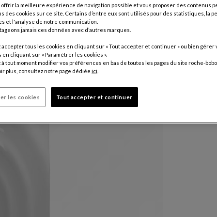
 offrir la meilleure expérience de navigation possible et vous proposer des contenus p
Coloris :
Bl
ns des cookies sur ce site. Certains d’entre eux sont utilisés pour des statistiques, la 
s et l'analyse de notre communication.
tageons jamais ces données avec d’autres marques.
Autres colo
accepter tous les cookies en cliquant sur « Tout accepter et continuer » ou bien gérer 
$ 17,05
en cliquant sur « Paramétrer les cookies ».
à tout moment modifier vos préférences en bas de toutes les pages du site roche-bobo
Prix hors li
ir plus, consultez notre page dédiée
ici
.
er les cookies
Tout accepter et continuer