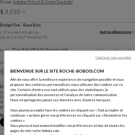
Design
Antoine Fritsch & Vivien Durisotti
$ 3,550
Prix hors livraison, valable au Canada.
Bridge Fixe - Base Bois
Autres dimensions
L. 57 X H. 84,5 X P. 60 Cm
(22.44"l X 33.27"h X 23.62"p)
Tissu Sole (Palette Fournisseur)
Assise :
Autres revêtements
Continuer sans accepter
Coloris :
Noir
Autres coloris
BIENVENUE SUR LE SITE ROCHE-BOBOIS.COM
+22
Afin de vous offrir la meilleure expérience de navigation possible et vous
proposer des contenus personnalisés, nous utilisons des cookies sur ce
Description
site. Certains d’entre eux sont utilisés pour des statistiques, la
La chaise et le bridge Tournicoti ont été dessinés par Antoine Fritsch & Vivien
personnalisation des annonces et l'analyse de notre communication.
Durisotti. L'idée, fonctionnelle et originale, est celle d'une chaise rotative qui
Nous ne partageons jamais ces données avec d’autres marques.
donne un confort d'utilisation particulier : plus besoin de la soulever
pour sortir de ...
Vous pouvez accepter tous les cookies en cliquant sur « Tout accepter et
Voir plus
Télécharger la fiche technique
continuer » ou bien gérer vos préférences en cliquant sur « Paramétrer les
cookies ».
Prendre rendez-vous en magasin
Vous pouvez à tout moment modifier vos préférences en bas de toutes les
pages du site roche-bobois.com.