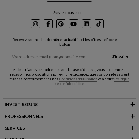
Suivez-nous sur:
Instagram
Facebook
Pinterest
Youtube
LinkedIn
TikTok
Recevez par mail les dernières actualités et les offres de Roche
Bobois
S'inscrire
En inscrivant votre adresse dans la case ci dessus, vous consentez à
recevoir nos propositions par e-mail et acceptez que vos données soient
traitées conformément à nos
Conditions d'utilisation
et à notre
Politique
de confidentialité
.
INVESTISSEURS
PROFESSIONNELS
SERVICES