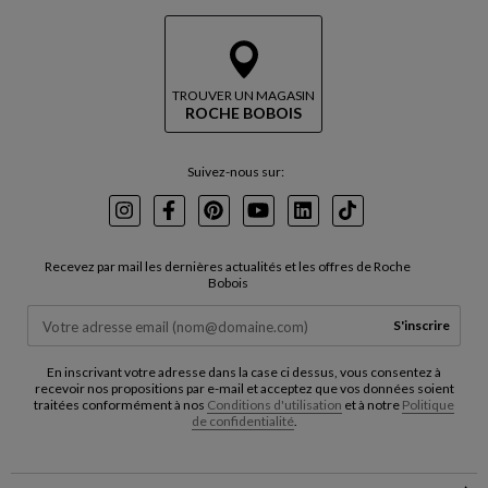
TROUVER UN MAGASIN
ROCHE BOBOIS
Suivez-nous sur:
Instagram
Facebook
Pinterest
Youtube
LinkedIn
TikTok
Recevez par mail les dernières actualités et les offres de Roche
Bobois
S'inscrire
En inscrivant votre adresse dans la case ci dessus, vous consentez à
recevoir nos propositions par e-mail et acceptez que vos données soient
traitées conformément à nos
Conditions d'utilisation
et à notre
Politique
de confidentialité
.