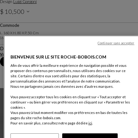
Design
Luigi Gorgoni
$ 10,500
Prix hors livraison, valable au Canada.
Commode
L. 160 X H. 80 X P. 50 Cm
(62.99"l X 31.50"h X 19.68"p)
Continuer sans accepter
Description
Voir plus
Télécharger la fiche technique
BIENVENUE SUR LE SITE ROCHE-BOBOIS.COM
Prendre rendez-vous en magasin
Afin de vous offrir la meilleure expérience de navigation possible et vous
proposer des contenus personnalisés, nous utilisons des cookies sur ce
site. Certains d’entre eux sont utilisés pour des statistiques, la
personnalisation des annonces et l'analyse de notre communication.
Nous ne partageons jamais ces données avec d’autres marques.
Vous pouvez accepter tous les cookies en cliquant sur « Tout accepter et
continuer » ou bien gérer vos préférences en cliquant sur « Paramétrer les
cookies ».
Vous pouvez à tout moment modifier vos préférences en bas de toutes les
pages du site roche-bobois.com.
Pour en savoir plus, consultez notre page dédiée
ici
.