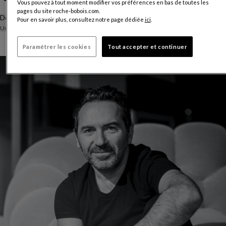
Vous pouvez à tout moment modifier vos préférences en bas de toutes les
pages du site roche-bobois.com.
Délai de livraison estimé :
12 à 14 semaines
Pour en savoir plus, consultez notre page dédiée
ici
.
Un délai supplémentaire de 2 semaines est applicable en Corse.
Paramétrer les cookies
Tout accepter et continuer