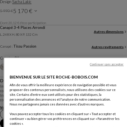
Design
Sacha Lakic
5 170 €
5 990 €
Ancien prix
Prix actuel
Dont 20,12 € d'éco-participation
Tarif promotionnel, valable jusqu'au 30/11/2026
Canapé 3-4 Places Arrondi
Prix TTC conseillé, hors livraison, valable en France métropolitaine, hors Corse.
Autres dimensions
L. 248 X H. 80 X P. 132 Cm
Paiement en 3 ou 4 fois possible
Tissu Passion
Canapé :
Autres revêtements
Coloris :
Olive
Continuer sans accepter
Autres coloris
+9
BIENVENUE SUR LE SITE ROCHE-BOBOIS.COM
Description
Afin de vous offrir la meilleure expérience de navigation possible et vous
Imaginé par Sacha Lakic, designer passionné par les technologies de pointe, la
proposer des contenus personnalisés, nous utilisons des cookies sur ce
collection Bubble, exprime l'équilibre entre innovation, fonction et émotion.
site. Certains d’entre eux sont utilisés pour des statistiques, la
Inspiré de formes naturelles et minérales et entièrement réalisé à la main, sa
personnalisation des annonces et l'analyse de notre communication.
conception a n...
Nous ne partageons jamais ces données avec d’autres marques.
Voir plus
Télécharger la fiche technique
Vous pouvez accepter tous les cookies en cliquant sur « Tout accepter et
Prendre rendez-vous en magasin
continuer » ou bien gérer vos préférences en cliquant sur « Paramétrer les
Ajouter au panier
cookies ».