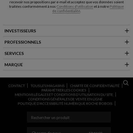
recevoir nos propositions par e-mail et acceptez que vos données soient
traitées conformément à nos
Conditions d'utilisation
et à notre
Politique
de confidentialité
.
INVESTISSEURS
PROFESSIONNELS
SERVICES
MARQUE
CONTACT
TOUS LES MAGASINS
CHARTE DE CONFIDENTIALITÉ
PARAMÉTRER LES COOKIES
MENTIONS LÉGALES ET CONDITIONS D’UTILISATION DU SITE
CONDITIONS GÉNÉRALES DE VENTE EN LIGNE
POLITIQUE D’ACCESSIBILITÉ NUMÉRIQUE ROCHE BOBOIS
CHANGER DE PAYS
Changer de pays