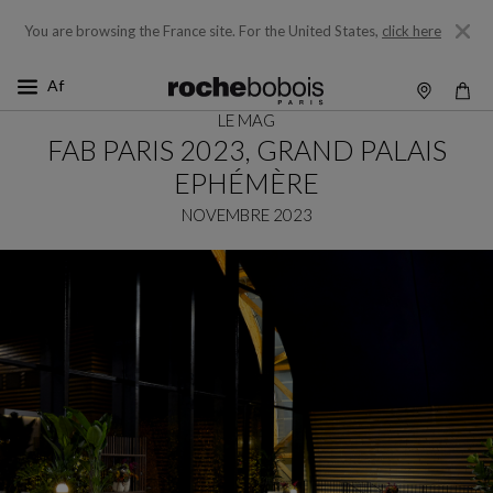
You are browsing the France site.
For the United States,
click here
LE MAG
FAB PARIS 2023, GRAND PALAIS
EPHÉMÈRE
NOVEMBRE 2023