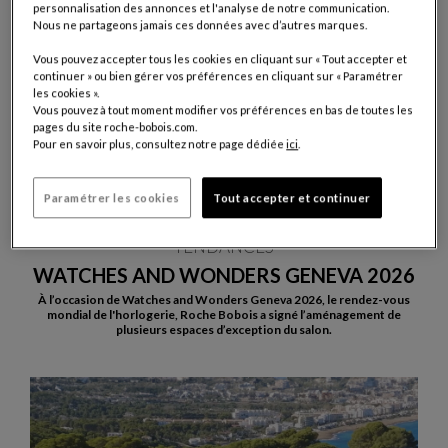
personnalisation des annonces et l'analyse de notre communication.
Nous ne partageons jamais ces données avec d’autres marques.
Vous pouvez accepter tous les cookies en cliquant sur « Tout accepter et
continuer » ou bien gérer vos préférences en cliquant sur « Paramétrer
les cookies ».
Vous pouvez à tout moment modifier vos préférences en bas de toutes les
pages du site roche-bobois.com.
Pour en savoir plus, consultez notre page dédiée
ici
.
Paramétrer les cookies
Tout accepter et continuer
JUILLET 2026
TENDANCES
WATCHES AND WONDERS GENEVA 2026
À l’occasion de Watches and Wonders Geneva 2026, le rendez-vous
mondial de l'horlogerie, Roche Bobois a signé l’aménagement de
plusieurs espaces d’exception du salon.