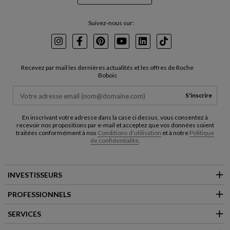
Suivez-nous sur:
Instagram
Facebook
Pinterest
Youtube
LinkedIn
TikTok
Recevez par mail les dernières actualités et les offres de Roche
Bobois
S'inscrire
En inscrivant votre adresse dans la case ci dessus, vous consentez à
recevoir nos propositions par e-mail et acceptez que vos données soient
traitées conformément à nos
Conditions d'utilisation
et à notre
Politique
de confidentialité
.
INVESTISSEURS
PROFESSIONNELS
SERVICES