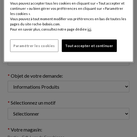
Vous pouvez accepter tous les cookies en cliquant sur « Tout accepter et
continuer » ou bien gérer vos préférences en cliquant sur « Paramétrer
les cookies ».
Vous pouvez à tout moment modifier vos préférences en bas de toutes les
Adresse e-mail: (nom@domaine.com)
pages du site roche-bobois.com.
Pour en savoir plus, consultez notre page dédiée
ici
.
Paramétrer les cookies
Tout accepter et continuer
Numéro de téléphone: (optionnel)
Objet de votre demande:
Sélectionnez un motif
Votre magasin: