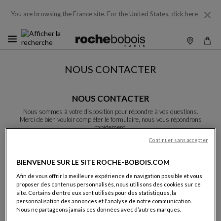
You are browsing the France site.
For the United States,
click here
NOUS CONTACTER
NOUS CONTACTER
Nous sommes à votre disposition pour répondre à vos questions.
Merci de bien vouloir complèter le formulaire, nous vous répondrons
rapidement.
Sauf indication contraire, tous les champs sont obligatoires.
Continuer sans accepter
BIENVENUE SUR LE SITE ROCHE-BOBOIS.COM
Nom:
Afin de vous offrir la meilleure expérience de navigation possible et vous
proposer des contenus personnalisés, nous utilisons des cookies sur ce
site. Certains d’entre eux sont utilisés pour des statistiques, la
personnalisation des annonces et l'analyse de notre communication.
Nous ne partageons jamais ces données avec d’autres marques.
Prénom: