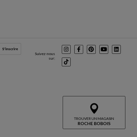
S'inscrire
Instagram
Facebook
Pinterest
Youtube
LinkedIn
Suivez-nous
sur:
TikTok
TROUVER UN MAGASIN
ROCHE BOBOIS