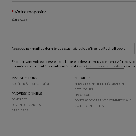
Votre magasin:
Zaragoza
Recevez par mail les dernières actualités et les offres de Roche Bobois
En inscrivant votre adresse dans la case ci dessus, vous consentez à recevoir
données soient traitées conformément à nos
Conditions d'utilisation
et à no
INVESTISSEURS
SERVICES
ACCÉDER À L'ESPACE DÉDIÉ
SERVICE CONSEIL EN DÉCORATION
CATALOGUES
PROFESSIONNELS
LIVRAISON
CONTRACT
CONTRAT DE GARANTIE COMMERCIALE
DEVENIR FRANCHISÉ
GUIDE D'ENTRETIEN
CARRIÈRES