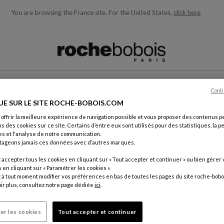
You are browsing the France site.
For the United States,
click here
ons en fonction de ce que vous recherchez)
Conti
NOUS CONTACTER
UE SUR LE SITE ROCHE-BOBOIS.COM
 offrir la meilleure expérience de navigation possible et vous proposer des contenus p
ns des cookies sur ce site. Certains d’entre eux sont utilisés pour des statistiques, la 
s et l'analyse de notre communication.
tageons jamais ces données avec d’autres marques.
accepter tous les cookies en cliquant sur « Tout accepter et continuer » ou bien gérer 
ement.
en cliquant sur « Paramétrer les cookies ».
Par cour
à tout moment modifier vos préférences en bas de toutes les pages du site roche-bobo
Service C
ir plus, consultez notre page dédiée
ici
.
18, rue d
75012 Pa
er les cookies
Tout accepter et continuer
France