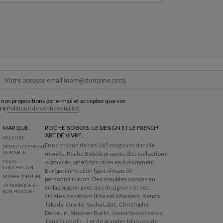
 nos propositions par e-mail et acceptez que vos
tre
Politique de confidentialité
.
MARQUE
ROCHE BOBOIS : LE DESIGN ET LE
FRENCH
ART DE VIVRE.
VALEURS
Dans chacun de ses 265 magasins dans le
DÉVELOPPEMENT
DURABLE
monde, Roche Bobois propose des collections
L'ÉCO-
originales, une fabrication exclusivement
CONCEPTION
Européenne et un haut niveau de
MUSÉE VIRTUEL
personnalisation. Des meubles conçus en
LA MARQUE ET
collaboration avec des designers et des
SON HISTOIRE
artistes de renom (Marcel Wanders, Kenzo
Takada, Ora Ito, Sacha Lakic, Christophe
Delcourt, Stephen Burks, Joana Vasconcelos,
Jiang Qiong Er...) et de grandes Maisons de