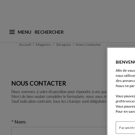
MENU
Que recherchez-vous ? (nous adaptons les suggesti
Accueil
Magasins
Zaragoza
Nous Contacter
BIENVEN
Afin de vous
nous utiliso
des annonce
NOUS CONTACTER
Nous ne par
Nous sommes à votre disposition pour répondre à vos questions.
Vous pouvez 
Merci de bien vouloir complèter le formulaire, nous vous répondrons rapid
Sauf indication contraire, tous les champs sont obligatoires.
préférences 
Vous pouvez 
Pour en savo
Nom:
Paramétr