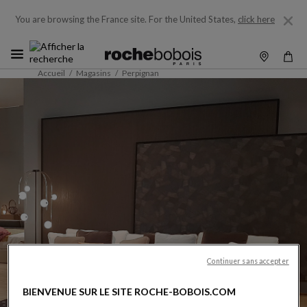
You are browsing the France site.
For the United States,
click here
Accueil
Magasins
Perpignan
Continuer sans accepter
BIENVENUE SUR LE SITE ROCHE-BOBOIS.COM