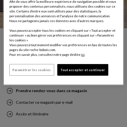
Afin de vous offrir la meilleure expérience de navigation possible et vous
proposer des contenus personnalisés, nous utilisons des cookies sur ce
site. Certains d’entre eux sont utilisés pour des statistiques, la
personnalisation des annonces et l'analyse de notre communication.
Nous ne partageons jamais ces données avec d’autres marques.
Vous pouvez accepter tous les cookies en cliquant sur « Tout accepter et
continuer » ou bien gérer vos préférences en cliquant sur « Paramétrer
les cookies ».
PERPIGNAN
Vous pouvez à tout moment modifier vos préférences en bas de toutes les
pages du site roche-bobois.com.
Château Roussillon
Pour en savoir plus, consultez notre page dédiée
ici
.
Centre commercial Carré d'Or
66000 Perpignan
Paramétrer les cookies
Tout accepter et continuer
Tél: (+33) 04 68 67 93 94
Prendre rendez-vous dans ce magasin
Contacter ce magasin par e-mail
Accès et itinéraire