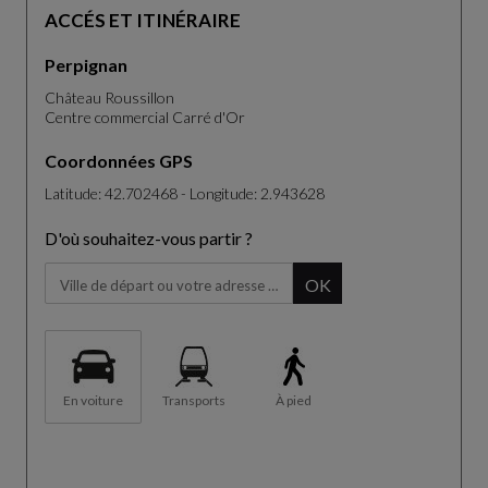
ACCÉS ET ITINÉRAIRE
Perpignan
Château Roussillon
Centre commercial Carré d'Or
Coordonnées GPS
Latitude: 42.702468 - Longitude: 2.943628
D'où souhaitez-vous partir ?
Lorsque vous commencez à taper, le panel de suggestions s'affic
OK
En voiture
Transports
À pied
La carte n'est pas pleinement compatible avec l'utilisation d'un l
P