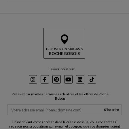
a
R
s
e
s
v
e
e
r
n
l
i
a
r
c
a
a
v
TROUVER UN MAGASIN
r
ROCHE BOBOIS
a
t
n
e
t
Suivez-nous sur:
l
a
c
Instagram
Facebook
Pinterest
Youtube
LinkedIn
TikTok
a
r
Recevez par mail les dernières actualités et les offres de Roche
t
Bobois
e
S'inscrire
En inscrivant votre adresse dans la case ci dessus, vous consentez à
recevoir nos propositions par e-mail et acceptez que vos données soient