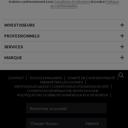
traitées conformément à nos
Conditions d'utilisation
et à notre
Politique
de confidentialité
.
INVESTISSEURS
PROFESSIONNELS
SERVICES
MARQUE
CONTACT
TOUS LES MAGASINS
CHARTE DE CONFIDENTIALITÉ
PARAMÉTRER LES COOKIES
MENTIONS LÉGALES ET CONDITIONS D’UTILISATION DU SITE
CONDITIONS GÉNÉRALES DE VENTE EN LIGNE
POLITIQUE D’ACCESSIBILITÉ NUMÉRIQUE ROCHE BOBOIS
CHANGER DE PAYS
Changer de pays
FRANCE