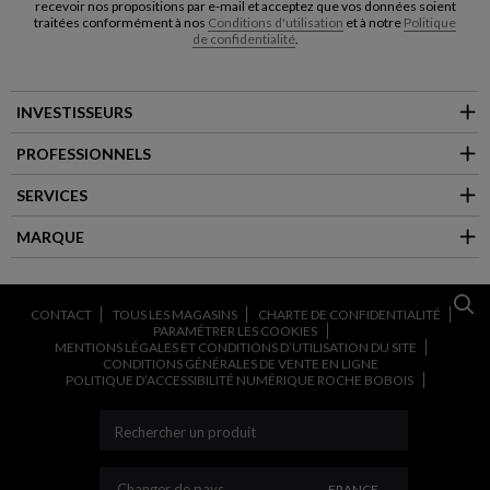
recevoir nos propositions par e-mail et acceptez que vos données soient
traitées conformément à nos
Conditions d'utilisation
et à notre
Politique
de confidentialité
.
INVESTISSEURS
PROFESSIONNELS
SERVICES
MARQUE
CONTACT
TOUS LES MAGASINS
CHARTE DE CONFIDENTIALITÉ
PARAMÉTRER LES COOKIES
MENTIONS LÉGALES ET CONDITIONS D’UTILISATION DU SITE
CONDITIONS GÉNÉRALES DE VENTE EN LIGNE
POLITIQUE D’ACCESSIBILITÉ NUMÉRIQUE ROCHE BOBOIS
CHANGER DE PAYS
Changer de pays
FRANCE