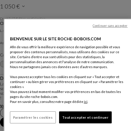
1 050 €
Dont 2,63 € d'éco-participation
Prix TTC conseillé, hors livraison, valable en France métropolitaine, hors Corse.
Chaise
Continuer sans accepter
Paiement en 3 ou 4 fois possible
L. 41 X H. 93 X P. 41 Cm
BIENVENUE SUR LE SITE ROCHE-BOBOIS.COM
Eco pelle Time
Assise :
Autres revêtements
Afin de vous offrir la meilleure expérience de navigation possible et vous
proposer des contenus personnalisés, nous utilisons des cookies sur ce
Coloris :
Cacao
site. Certains d’entre eux sont utilisés pour des statistiques, la
personnalisation des annonces et l'analyse de notre communication.
Autres coloris
+34
Nous ne partageons jamais ces données avec d’autres marques.
Vous pouvez accepter tous les cookies en cliquant sur « Tout accepter et
Description
continuer » ou bien gérer vos préférences en cliquant sur « Paramétrer les
La sobriété de la chaise Amplitude s'équilibre avec le confort qu'elle propose:
cookies ».
son dossier dispose d'un mécanisme relax à piston qui permet de jouer sur
Vous pouvez à tout moment modifier vos préférences en bas de toutes les
son inclinaison. Une fonction originale et bienvenue pour les repas qui durent
pages du site roche-bobois.com.
!
Pour en savoir plus, consultez notre page dédiée
ici
.
Voir plus
Télécharger la fiche technique
Prendre rendez-vous en magasin
Paramétrer les cookies
Tout accepter et continuer
Ajouter au panier