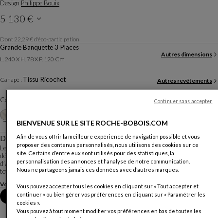
Design
Philippe Bouix
5 130 €
Dont 22,29 € d'éco-participation
Prix TTC conseillé, hors livraison, valable en France métropolitaine, hors Corse.
Grande Banquette 3 Places
Autres dimensions
L. 240 X H. 78 X P. 120 Cm
Tissu Ricochet
Canapé :
Autres revêtements
Coloris :
Sable
Continuer sans accepter
Autres coloris
+20
BIENVENUE SUR LE SITE ROCHE-BOBOIS.COM
Afin de vous offrir la meilleure expérience de navigation possible et vous
Description
proposer des contenus personnalisés, nous utilisons des cookies sur ce
Le canapé CONVERSATION est un canapé sur lequel on vient poser et
site. Certains d’entre eux sont utilisés pour des statistiques, la
déplacer les dossiers en toute liberté. Il est composé de différents éléments
personnalisation des annonces et l'analyse de notre communication.
d’assises capitonnés entièrement modulables entre eux et de dossiers
Nous ne partageons jamais ces données avec d’autres marques.
totalement mobiles pour s’asseoir ou ...
Voir plus
Télécharger la fiche technique
Vous pouvez accepter tous les cookies en cliquant sur « Tout accepter et
continuer » ou bien gérer vos préférences en cliquant sur « Paramétrer les
Prendre rendez-vous en magasin
cookies ».
Vous pouvez à tout moment modifier vos préférences en bas de toutes les