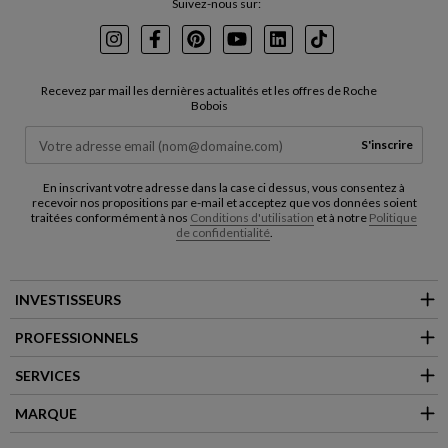
Suivez-nous sur:
Instagram
Facebook
Pinterest
Youtube
LinkedIn
TikTok
Recevez par mail les dernières actualités et les offres de Roche
Bobois
S'inscrire
En inscrivant votre adresse dans la case ci dessus, vous consentez à
recevoir nos propositions par e-mail et acceptez que vos données soient
traitées conformément à nos
Conditions d'utilisation
et à notre
Politique
de confidentialité
.
INVESTISSEURS
PROFESSIONNELS
SERVICES
MARQUE