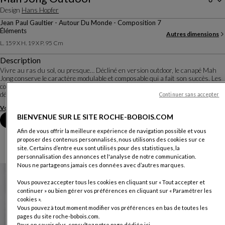
Design
Hans Hopfer
Jean Paul Gaultier - Autour Du Monde - Composition 7
Éléments
Autres dimensions
L. 159 X H. 19 X P. 95 Cm
Description
Vivre au ras du sol, ou presque… Décliné en version outdoor, le canapé Mah
Jong conserve le caractère modulable et composable qui a fait son succès. Les
coussins semblent flotter sur des plateformes à motifs ajourés qui les
détachent du sol. Sur le c...
Continuer sans accepter
Voir plus
Télécharger la fiche technique
BIENVENUE SUR LE SITE ROCHE-BOBOIS.COM
Prendre rendez-vous en magasin
Afin de vous offrir la meilleure expérience de navigation possible et vous
proposer des contenus personnalisés, nous utilisons des cookies sur ce
site. Certains d’entre eux sont utilisés pour des statistiques, la
personnalisation des annonces et l'analyse de notre communication.
Nous ne partageons jamais ces données avec d’autres marques.
Vous pouvez accepter tous les cookies en cliquant sur « Tout accepter et
continuer » ou bien gérer vos préférences en cliquant sur « Paramétrer les
cookies ».
Vous pouvez à tout moment modifier vos préférences en bas de toutes les
pages du site roche-bobois.com.
Pour en savoir plus, consultez notre page dédiée
ici
.