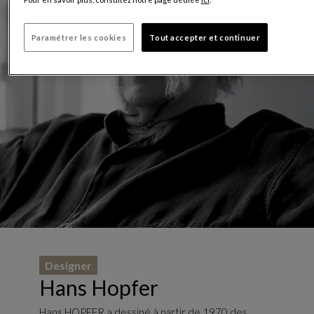
Paramétrer les cookies
Tout accepter et continuer
Designer
Hans Hopfer
Hans HOPFER a dessiné à partir de 1970 des