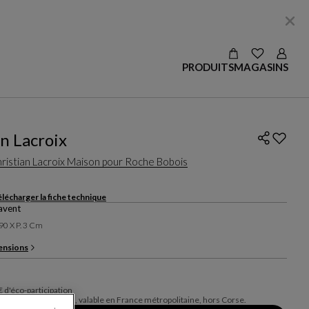
VOIR LES S
Connex
PRODUITS
MAGASINS
n Lacroix
ristian Lacroix Maison pour Roche Bobois
lécharger la fiche technique
avent
190 X P. 3 Cm
ensions
 d'éco-participation
seillé, hors livraison, valable en France métropolitaine, hors Corse.