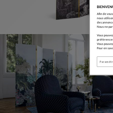
BIENVEN
Afin de vous
nous utiliso
des annonce
Nous ne par
Vous pouvez 
préférences 
Vous pouvez 
Pour en savo
Paramétr