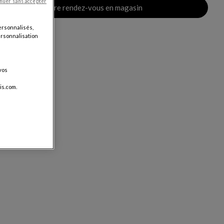
nuer sans accepter
Prendre rendez-vous en magasin
ersonnalisés,
personnalisation
vos
is.com.