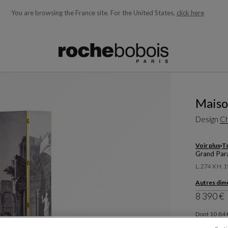
You are browsing the France site.
For the United States,
click here
ons en fonction de ce que vous recherchez)
Maiso
Design
Ch
Voir plus
Té
Grand Par
L. 274 X H. 
Autres dim
8 390 €
Dont 10,84 €
Prix TTC con