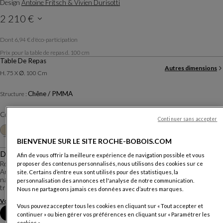
Design
Antoine Fritsch & Vivien Durisotti
2 210 €
Dont 6,94 € d'éco-participation
Prix TTC conseillé, hors livraison, valable en France métropolitaine, hors Corse.
Prix pour la table de repas d. 100 cm
Table De Repas
Autres dimensions
H. 75 X ∅. 100 Cm
Chêne / PMMA
Structure :
Coloris :
Blanchi
Continuer sans accepter
Personnaliser
+6
BIENVENUE SUR LE SITE ROCHE-BOBOIS.COM
Description
Afin de vous offrir la meilleure expérience de navigation possible et vous
Rencontre de matières et de technique, cette collection conçue par le duo
proposer des contenus personnalisés, nous utilisons des cookies sur ce
Antoine Fritsch & Vivien Durisotti réinterprète les formes organiques de la
site. Certains d’entre eux sont utilisés pour des statistiques, la
nature. Le piétement en chêne massif est fini à la main et le plateau
personnalisation des annonces et l'analyse de notre communication.
transparent en Altuglass® est ...
Nous ne partageons jamais ces données avec d’autres marques.
Voir plus
Télécharger la fiche technique
Vous pouvez accepter tous les cookies en cliquant sur « Tout accepter et
Prendre rendez-vous en magasin
continuer » ou bien gérer vos préférences en cliquant sur « Paramétrer les
cookies ».