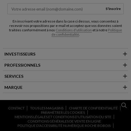
S'inscrire
En inscrivant votre adresse dans la case ci dessus, vous consentez à
recevoir nos propositions par e-mail et acceptez que vos données soient
traitées conformément à nos
Conditions d'utilisation
et à notre
Politique
de confidentialité
.
INVESTISSEURS
PROFESSIONNELS
SERVICES
MARQUE
CONTACT
TOUS LES MAGASINS
CHARTE DE CONFIDENTIALITÉ
PARAMÉTRER LES COOKIES
MENTIONS LÉGALES ET CONDITIONS D’UTILISATION DU SITE
CONDITIONS GÉNÉRALES DE VENTE EN LIGNE
POLITIQUE D’ACCESSIBILITÉ NUMÉRIQUE ROCHE BOBOIS